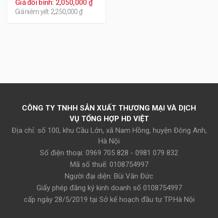
Giá đổi bình: 2,050,000 ₫
Giá niêm yết: 2,250,000 ₫
CÔNG TY TNHH SẢN XUẤT THƯƠNG MẠI VÀ DỊCH
VỤ TỔNG HỢP HD VIỆT
Địa chỉ: số 100, khu Cầu Lớn, xã Nam Hồng, huyện Đông Anh,
Hà Nội
Số điện thoại: 0969 705 828 - 0981 079 832
Mã số thuế: 0108754997
Người đại diện: Bùi Văn Đức
Giấy phép đăng ký kinh doanh số 0108754997
cấp ngày 28/5/2019 tại Sở kế hoạch đầu tư TP.Hà Nội
Ắc quy Emtrac Plus cho xe Mazda CX-8 bảo hành 18