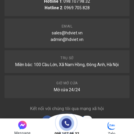
Hotline 1
: 098.107.98.32
Hotline 2
:
0969.705.828
EMAIL
sales@hdviet.vn
admin@hdviet.vn
Ắc quy Varta cho xe
Mazda CX-8
TRỤ SỞ
Miền bắc: 100 Cầu Lớn, Xã Nam Hồng, Đông Anh, Hà Nội
Các bình nội địa sản xuất trong nước có giá thành thay
thế ban đầu rẻ hơn các bình nhập khẩu nhưng cho tuổi
thọ chưa được cao và ít phù hợp hơn với dòng xe
GIỜ MỞ CỬA
Mazda CX-8
Mở cửa 24/24
Kết nối với chúng tôi qua mạng xã hội
Message
098.107.98.32
Zalo