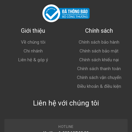
tháng
Phân phúc phổ thông
Với khách hàng quan tâm nhiều hơn về chi phí với
Giới thiệu
Chính sách
thương hiệu phổ thông, thì ắc quy Varta thương
hiệu Đức là sự lựa chọn lý tưởng. Đây là các sản
Về chúng tôi
Chính sách bảo hành
phẩm thương hiệu ngoại nhập cho độ bền, tuổi
Chi nhánh
Chính sách bảo mật
thọ dao động khoảng 3 năm, độ ổn định trong
quá trình sử dụng.
Liên hệ & góp ý
Chính sách khiếu nại
Chính sách thanh toán
Chính sách vận chuyển
Điều khoản & điều kiện
Liên hệ với chúng tôi
HOTLINE