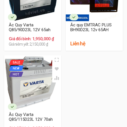
8 được chia thành 2 phân khúc sau:
Phân khúc cao cấp
Khách hàng cần bình ắc quy tốt, độ bền cao, tuổi
Ắc Quy Varta
Ắc quy EMTRAC PLUS
Q85/90D23L 12V 65ah
BH90D23L 12v 65AH
thọ lâu, dễ đề nổ, dòng điện ổn định cho các thiết
bị điện trên xe thì
ắc quy Emtrac Plus
thương
Giá đổi bình: 1,950,000 ₫
hiệu của Mỹ là lựa chọn hàng đầu. Với tuổi thọ ổn
Liên hệ
Giá niêm yết: 2,150,000 ₫
định trên 4 năm, giá thành hợp lý đồng thời chính
sách bảo hành
18
tháng là một sự cam kết của
chúng tôi về chất lượng sản phẩm cho ắc quy
SALE
Emtrac Plus.
NEW
HOT
Ắc Quy Varta
Q85/115D23L 12V 70ah