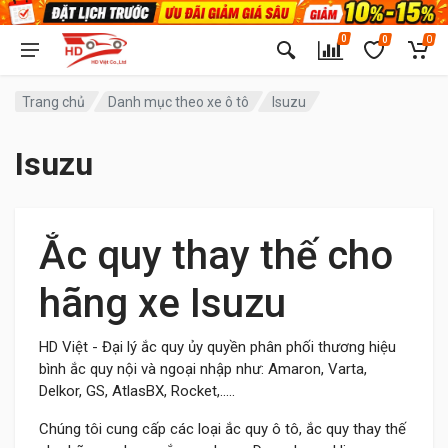
0
0
0
Trang chủ
Danh mục theo xe ô tô
Isuzu
Isuzu
Ắc quy thay thế cho
hãng xe Isuzu
HD Việt - Đại lý ắc quy ủy quyền phân phối thương hiệu
bình ắc quy nội và ngoại nhập như: Amaron, Varta,
Delkor, GS, AtlasBX, Rocket,.....
Chúng tôi cung cấp các loại ắc quy ô tô, ắc quy thay thế