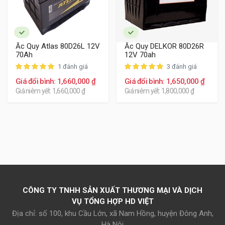
Ắc Quy Atlas 80D26L 12V
Ắc Quy DELKOR 80D26R
70Ah
12V 70ah
1 đánh giá
3 đánh giá
Giá đổi bình: 1,660,000 ₫
Giá đổi bình: 1,650,000 ₫
Giá niêm yết: 1,660,000 ₫
Giá niêm yết: 1,800,000 ₫
CÔNG TY TNHH SẢN XUẤT THƯƠNG MẠI VÀ DỊCH
VỤ TỔNG HỢP HD VIỆT
Địa chỉ: số 100, khu Cầu Lớn, xã Nam Hồng, huyện Đông Anh,
Hà Nội