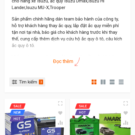
cho hãng xe Isuzu, ắc quy Isuzu Dmax,Isuzu Hi
Lander,Isuzu MU-X,Trooper
Sản phẩm chính hãng dán team bảo hành của công ty,
hỗ trợ khách hàng thay ắc quy, lắp đặt ắc quy miễn phí
tận nơi tại nhà, báo giá cho khách hàng trước khi thay
thế, cung cấp thêm dịch vụ cứu hộ ắc quy ô tô, câu kích
ắc quy ô tô.
Nhằm nâng cao dịch vụ, đáp ứng nhu cầu của khách
Đọc thêm
hàng khi cần, Thời gian làm việc của cửa hàng 24/7 tất
cả các ngày trong tuần. Ngày lễ sẽ làm muộn hơn.
Xe Isuzu dùng bình ắc quy nào?
Tìm kiếm
3
Tất cả các xe của hãngIsuzu phân
phối tại thị trường Việt đều thay thế
SALE
SALE
ắc quy 12V - 70Ah hoặc 12V - 75Ah,
NEW
HOT
bình cọc trái (L) và cọc phải (R), mã
HOT
bình D26L,D26R kích thước bình ( dài
x rộng x cao): 260 x 175 x 225mm là