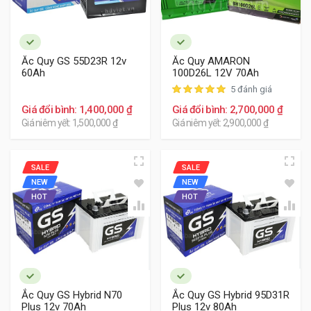
lắp vừa cho xe Isuzu.
Vị trí ắc quy xe Isuzu nằm ở bên trong khoang động cơ,
dưới nắp cabo xe, đặt ở gần đèn pha bên lái.
Ắc Quy GS 55D23R 12v
Ắc Quy AMARON
60Ah
100D26L 12V 70Ah
Tham khảo các bình ắc quy thay thế cho xe Isuzu dưới
5 đánh giá
đây:
Giá đổi bình: 1,400,000 ₫
Giá đổi bình: 2,700,000 ₫
Giá niêm yết: 1,500,000 ₫
Giá niêm yết: 2,900,000 ₫
SALE
SALE
NEW
NEW
HOT
HOT
Ắc Quy GS Hybrid N70
Ắc Quy GS Hybrid 95D31R
Plus 12v 70Ah
Plus 12v 80Ah