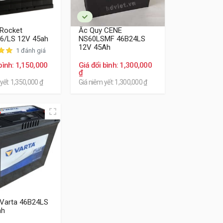
 Rocket
Ắc Quy CENE
6/LS 12V 45ah
NS60LSMF 46B24LS
hổ thông, thì ắc quy Varta thương hiệu Đức và
12V 45Ah
1 đánh giá
ây là các sản phẩm thương hiệu ngoại nhập cho
bình: 1,150,000
Giá đổi bình: 1,300,000
rình sử dụng.
₫
yết: 1,350,000 ₫
Giá niêm yết: 1,300,000 ₫
 Varta 46B24LS
ah