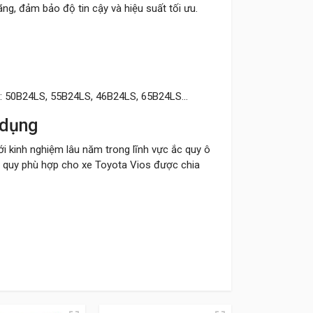
g, đảm bảo độ tin cậy và hiệu suất tối ưu.
ios: 50B24LS, 55B24LS, 46B24LS, 65B24LS...
 dụng
Với kinh nghiệm lâu năm trong lĩnh vực ắc quy ô
ắc quy phù hợp cho xe Toyota Vios được chia
ổ, dòng điện ổn định cho các thiết bị điện trên
ầu. Với tuổi thọ ổn định trên 4 năm, giá thành
t của chúng tôi về chất lượng sản phẩm cho