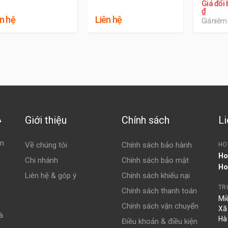
Giá đổi 
₫
n hệ
Liên hệ
Giá niêm 
Ắc quy Delkor và Varta cho xe
To
c bình nội địa sản xuất trong nước có giá thành thay thế ban đầu r
ưa được cao và ít phù hợp hơn với dòng xe Toyota Vios
Giới thiệu
Chính sách
Li
À
ện
Về chúng tôi
Chính sách bảo hành
HO
Ho
Chi nhánh
Chính sách bảo mật
Ho
Liên hệ & góp ý
Chính sách khiếu nại
TR
Chính sách thanh toán
Mi
Chính sách vận chuyển
Xã
à
Hà
Điều khoản & điều kiện