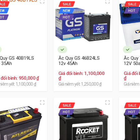
ALE
SALE
SALE
EW
NEW
HOT
OT
HOT
 Quy GS 40B19LS
Ắc Quy GS 46B24LS
Ắc Quy
 35Ah
12v 45Ah
12V 50
Giá đổi bình: 1,100,000
Giá đổi 
 đổi bình: 950,000 ₫
₫
₫
niêm yết: 1,100,000 ₫
Giá niêm yết: 1,250,000 ₫
Giá niêm 
SALE
SALE
HOT
HOT