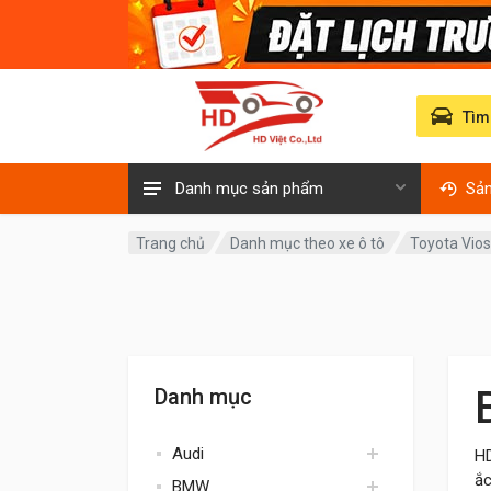
Tìm
Danh mục sản phẩm
Sả
Trang chủ
Danh mục theo xe ô tô
Toyota Vio
Danh mục
Audi
HD
ắc
BMW