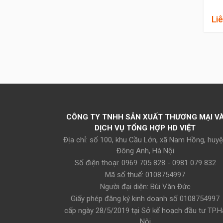
Liê
Cá
ch
CÔNG TY TNHH SẢN XUẤT THƯƠNG MẠI V
DỊCH VỤ TỔNG HỢP HD VIỆT
Địa chỉ: số 100, khu Cầu Lớn, xã Nam Hồng, huy
Đông Anh, Hà Nội
Số điện thoại: 0969 705 828 - 0981 079 832
Mã số thuế: 0108754997
Người đại diện: Bùi Văn Đức
Giấy phép đăng ký kinh doanh số 0108754997
cấp ngày 28/5/2019 tại Sở kế hoạch đầu tư TP.H
Nội