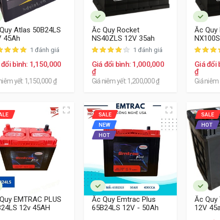
hân phúc phổ thông
Quy Atlas 50B24LS
Ắc Quy Rocket
Ắc Quy
V 45Ah
NS40ZLS 12V 35ah
NX100S
Với khách hàng quan tâm nhiều hơn về chi phí với thương hiệu p
1 đánh giá
1 đánh giá
ắc quy Delkor thương hiệu Hàn Quốc là sự lựa chọn lý tưởng. Đ
 đổi bình: 1,150,000
Giá đổi bình: 1,000,000
Giá đổi 
độ bền, tuổi thọ dao động khoảng 2 năm, độ ổn định trong quá t
₫
₫
niêm yết: 1,150,000 ₫
Giá niêm yết: 1,200,000 ₫
Giá niêm 
ALE
SALE
SALE
NEW
HOT
HOT
 Quy EMTRAC PLUS
Ắc Quy Emtrac Plus
Ắc Quy
B24LS 12v 45AH
65B24LS 12V - 50Ah
12V 45