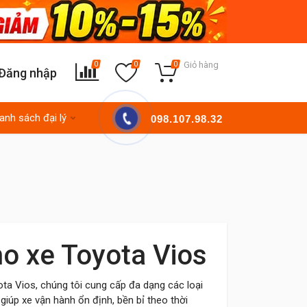
Giỏ hàng
0
0
0
Đăng nhập
anh sách đại lý
098.107.98.32
ho xe Toyota Vios
ta Vios, chúng tôi cung cấp đa dạng các loại
giúp xe vận hành ổn định, bền bỉ theo thời