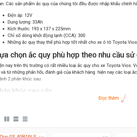
an. Các sản phẩm ắc quy của chúng tôi đều được nhập khẩu chính hãn
Điện áp: 12V
Dung lượng: 33Ah
Kích thước: 193 x 137 x 225mm
Chỉ số dòng khởi động lạnh (CCA): 300
Những ắc quy thay thế phù hợp tốt nhất cho xe ô tô Toyota V
ựa chọn ắc quy phù hợp theo nhu cầu sử
ện nay trên thị trường có rất nhiều loại ắc quy cho xe Toyota Vios. 
 và từ những phản hồi, đánh giá của khách hàng hiện nay các loại 
ành 2 phân khúc sau:
hân khúc cao cấp
Đọc thêm
Khách hàng cần bình ắc quy tốt, độ bền cao, tuổi thọ lâu, dễ đề n
xe thì
ắc quy Emtrac Plus
thương hiệu của Mỹ là lựa chọn hàng đ
hợp lý đồng thời chính sách bảo hành
18
tháng là một sự cam kế
ắc quy Emtrac Plus.