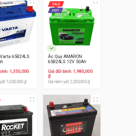
SALE
HOT
 Varta 65B24LS
Ắc Quy AMARON
ah
65B24LS 12V 50Ah
bình: 1,350,000
Giá đổi bình: 1,980,000
₫
yết: 1,500,000 ₫
Giá niêm yết: 2,300,000 ₫