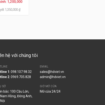
bình: 1,200,000
yết: 1,350,000 ₫
yota Vios
ẻ hơn các bình nhập khẩu nhưng cho tuổi thọ
ên hệ với chúng tôi
TLINE
EMAIL
tline 1
: 098.107.98.32
sales@hdviet.vn
tline 2
:
0969.705.828
admin@hdviet.vn
Ụ SỞ
GIỜ MỞ CỬA
ền bắc: 100 Cầu Lớn,
Mở cửa 24/24
 Nam Hồng, Đông Anh,
 Nội