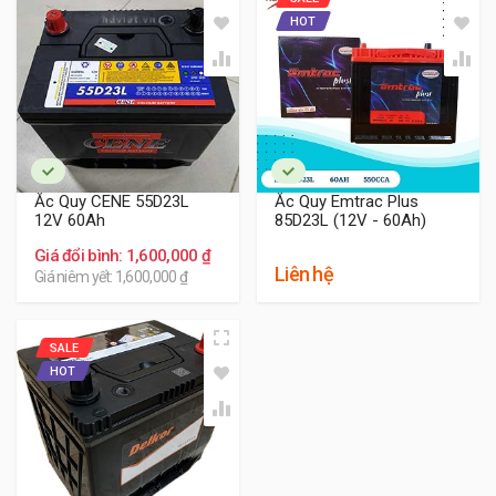
HOT
Ắc Quy CENE 55D23L
Ắc Quy Emtrac Plus
12V 60Ah
85D23L (12V - 60Ah)
Giá đổi bình: 1,600,000 ₫
Liên hệ
Giá niêm yết: 1,600,000 ₫
SALE
HOT