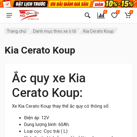
0
0
0
Trang chủ
Danh mục theo xe ô tô
Kia Cerato Koup
Kia Cerato Koup
Ắc quy xe Kia
Cerato Koup:
Xe Kia Cerato Koup thay thế ắc quy có thông số:
Điện áp: 12V
Dung lượng bình: 60Ah.
Loại cọc: Cọc trái ( L)