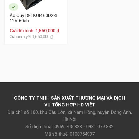
Ắc Quy DELKOR 60D23L
12V 60ah
Giá đổi bình: 1,550,000 ₫
Giá niêm yết: 1,650,000 ₫
CÔNG TY TNHH SẢN XUẤT THƯƠNG MẠI VÀ DỊCH
VỤ TỔNG HỢP HD VIỆT
Địa chỉ: số 100, khu Cầu Lớn, xã Nam Hồng, huyện Đông Anh,
Hà Nội
Số điện thoại: 0969 705 828 - 0981 079 832
Mã số thuế: 0108754997