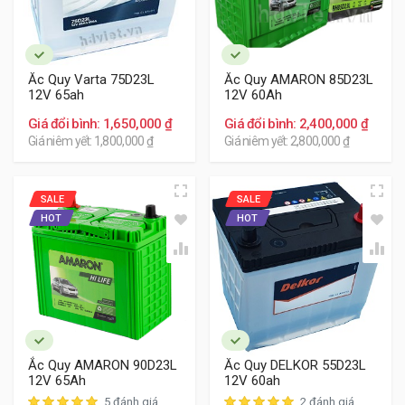
Khách hàng tham khảo các bình ắc quy cho xe Kia
Cerato Koup dưới đây:
Ắc Quy Varta 75D23L
Ắc Quy AMARON 85D23L
12V 65ah
12V 60Ah
Giá đổi bình: 1,650,000 ₫
Giá đổi bình: 2,400,000 ₫
Giá niêm yết: 1,800,000 ₫
Giá niêm yết: 2,800,000 ₫
SALE
SALE
HOT
HOT
Ắc Quy AMARON 90D23L
Ắc Quy DELKOR 55D23L
12V 65Ah
12V 60ah
5 đánh giá
2 đánh giá