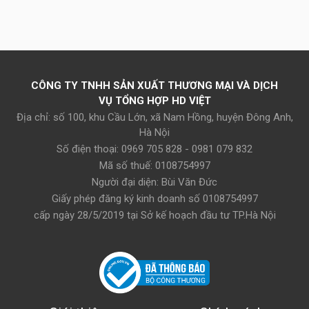
CÔNG TY TNHH SẢN XUẤT THƯƠNG MẠI VÀ DỊCH
VỤ TỔNG HỢP HD VIỆT
Địa chỉ: số 100, khu Cầu Lớn, xã Nam Hồng, huyện Đông Anh,
Hà Nội
Số điện thoại: 0969 705 828 - 0981 079 832
Mã số thuế: 0108754997
Người đại diện: Bùi Văn Đức
Giấy phép đăng ký kinh doanh số 0108754997
cấp ngày 28/5/2019 tại Sở kế hoạch đầu tư TP.Hà Nội