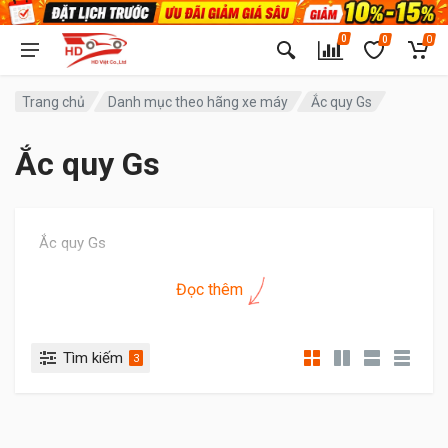
0
0
0
Trang chủ
Danh mục theo hãng xe máy
Ắc quy Gs
Ắc quy Gs
Ắc quy Gs
Đọc thêm
Tìm kiếm
3