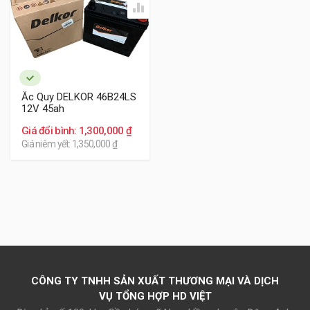
Ắc Quy DELKOR 46B24LS
12V 45ah
Giá đổi bình: 1,300,000 ₫
Giá niêm yết: 1,350,000 ₫
CÔNG TY TNHH SẢN XUẤT THƯƠNG MẠI VÀ DỊCH
VỤ TỔNG HỢP HD VIỆT