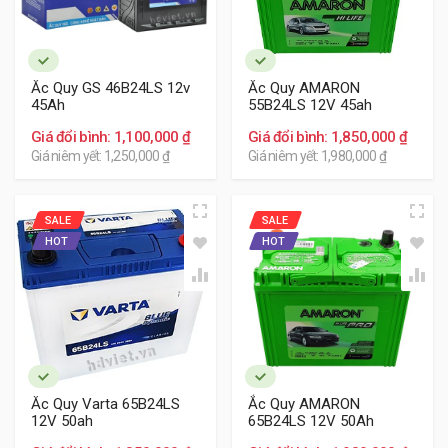
- Lựa chọn cơ sở uy tín để mua và thay thế ắc quy
nhằm đảm bảo hàng chính hãng.
- Vị trí ắc quy của xe Toyota Toyota Yaris ở khoang máy
Ắc Quy GS 46B24LS 12v
Ắc Quy AMARON
45Ah
55B24LS 12V 45ah
phía trước ghế lái.
Giá đổi bình: 1,100,000 ₫
Giá đổi bình: 1,850,000 ₫
HD Việt chuyên phân phối lắp đặt các
Giá niêm yết: 1,250,000 ₫
Giá niêm yết: 1,980,000 ₫
dòng ắc quy chính hãng cho
xe Toyota Yaris với các thương hiệu
như: Atlas, Delkor, Varta, Amaron, Gs,
SALE
SALE
HOT
HOT
Đồng Nai...
Tham khảo thêm chi tiết ắc quy cho xe Toyota Yaris: Tại
đây
Ắc Quy Varta 65B24LS
Ắc Quy AMARON
12V 50ah
65B24LS 12V 50Ah