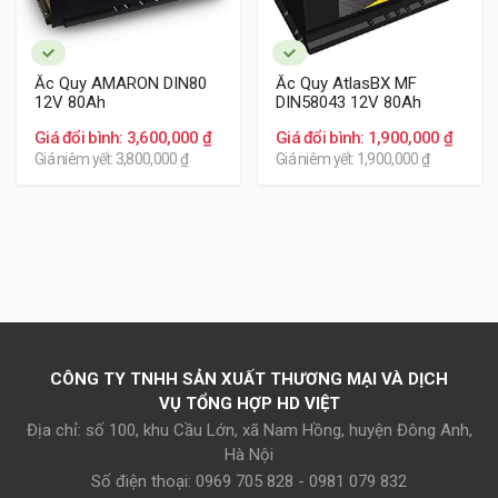
Ắc Quy AMARON DIN80
Ắc Quy AtlasBX MF
12V 80Ah
DIN58043 12V 80Ah
Giá đổi bình: 3,600,000 ₫
Giá đổi bình: 1,900,000 ₫
Giá niêm yết: 3,800,000 ₫
Giá niêm yết: 1,900,000 ₫
CÔNG TY TNHH SẢN XUẤT THƯƠNG MẠI VÀ DỊCH
VỤ TỔNG HỢP HD VIỆT
Địa chỉ: số 100, khu Cầu Lớn, xã Nam Hồng, huyện Đông Anh,
Hà Nội
Số điện thoại: 0969 705 828 - 0981 079 832