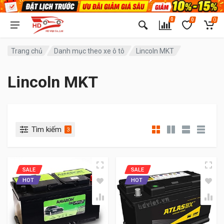
0
0
0
Trang chủ
Danh mục theo xe ô tô
Lincoln MKT
Lincoln MKT
Tìm kiếm
3
SALE
SALE
HOT
HOT