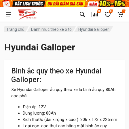
0
0
0
Trang chủ
Danh mục theo xe ô tô
Hyundai Galloper
Hyundai Galloper
Bình ắc quy theo xe Hyundai
Galloper:
Xe Hyundai Galloper ắc quy theo xe là bình ắc quy 80Ah
cọc phải:
Điện áp: 12V
Dung lượng: 80Ah
Kích thước (dài x rộng x cao ): 306 x 173 x 225mm
Loại cọc: cọc thụt cao bằng mặt bình ăc quy.