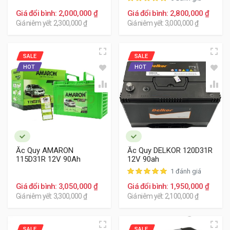
Amaron,...
Giá đổi bình: 2,000,000 ₫
Giá đổi bình: 2,800,000 ₫
Giá niêm yết: 2,300,000 ₫
Giá niêm yết: 3,000,000 ₫
Các bình ắc quy thay thế cho Hyundai Galloper xem dưới
đây:
SALE
SALE
HOT
HOT
Ắc Quy AMARON
Ắc Quy DELKOR 120D31R
115D31R 12V 90Ah
12V 90ah
1 đánh giá
Giá đổi bình: 3,050,000 ₫
Giá đổi bình: 1,950,000 ₫
Giá niêm yết: 3,300,000 ₫
Giá niêm yết: 2,100,000 ₫
SALE
SALE