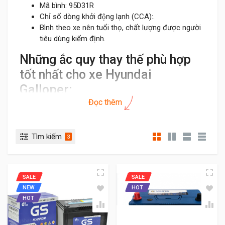
Mã bình: 95D31R
Chỉ số dòng khởi động lạnh (CCA):.
Bình theo xe nên tuổi thọ, chất lượng được người
tiêu dùng kiểm định.
Những ắc quy thay thế phù hợp
tốt nhất cho xe Hyundai
Galloper:
Đọc thêm
Bình ắc quy thay thế cho xe Hyundai Galloper loại bình
khô, có thông số:
Tìm kiếm
Điện áp: 12V
3
Dung lượng: 90Ah
Loại bình: khô, cọc phải (R) theo tiêu chuẩn Jis
của Nhật
SALE
SALE
Các mã bình thay thế: 105D31R, 115D31R,
NEW
HOT
120D31R
HOT
Kích thước: Tương đương bình theo xe.
Lưu ý khi chọn bình ắc quy thay thế