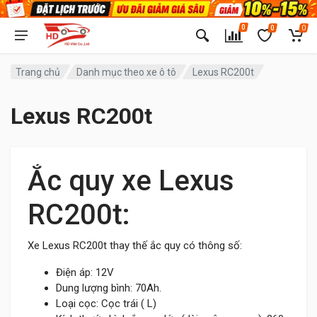
0
0
0
Trang chủ
Danh mục theo xe ô tô
Lexus RC200t
Lexus RC200t
Ắc quy xe Lexus
RC200t:
Xe Lexus RC200t thay thế ắc quy có thông số:
Điện áp: 12V
Dung lượng bình: 70Ah.
Loại cọc: Cọc trái ( L)