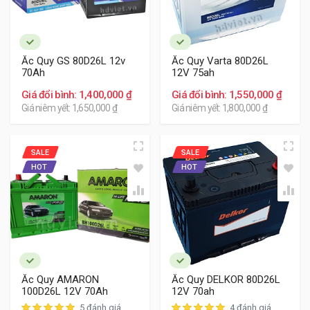
Khách hàng tham khảo các bình ắc quy cho xe Lexus
RC200t dưới đây:
Ắc Quy GS 80D26L 12v
Ắc Quy Varta 80D26L
70Ah
12V 75ah
Giá đổi bình: 1,400,000 ₫
Giá đổi bình: 1,550,000 ₫
Giá niêm yết: 1,650,000 ₫
Giá niêm yết: 1,800,000 ₫
SALE
SALE
HOT
HOT
Ắc Quy AMARON
Ắc Quy DELKOR 80D26L
100D26L 12V 70Ah
12V 70ah
5 đánh giá
4 đánh giá