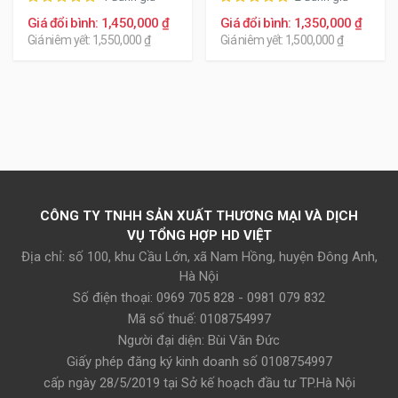
bên lái ( L), thẳng ghế tài xế.
Giá đổi bình: 1,450,000 ₫
Giá đổi bình: 1,350,000 ₫
HD Việt chuyên phân phối lắp đặt các
Giá niêm yết: 1,550,000 ₫
Giá niêm yết: 1,500,000 ₫
dòng ắc quy chính hãng cho xe Matiz
Groove với các thương hiệu như:
Atlas, Delkor, Varta, Amaron,...
Các bình ắc quy thay thế cho Matiz Groove xem dưới
đây:
CÔNG TY TNHH SẢN XUẤT THƯƠNG MẠI VÀ DỊCH
VỤ TỔNG HỢP HD VIỆT
Địa chỉ: số 100, khu Cầu Lớn, xã Nam Hồng, huyện Đông Anh,
Hà Nội
Số điện thoại: 0969 705 828 - 0981 079 832
Mã số thuế: 0108754997
Người đại diện: Bùi Văn Đức
Giấy phép đăng ký kinh doanh số 0108754997
cấp ngày 28/5/2019 tại Sở kế hoạch đầu tư TP.Hà Nội