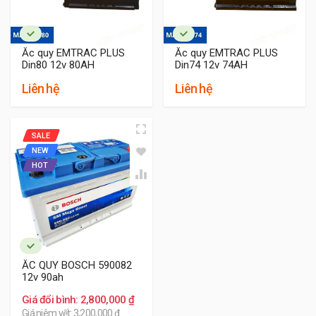
Ắc quy EMTRAC PLUS
Ắc quy EMTRAC PLUS
Din80 12v 80AH
Din74 12v 74AH
Liên hệ
Liên hệ
SALE
NEW
HOT
ẮC QUY BOSCH 590082
12v 90ah
Giá đổi bình: 2,800,000 ₫
Giá niêm yết: 3,200,000 ₫