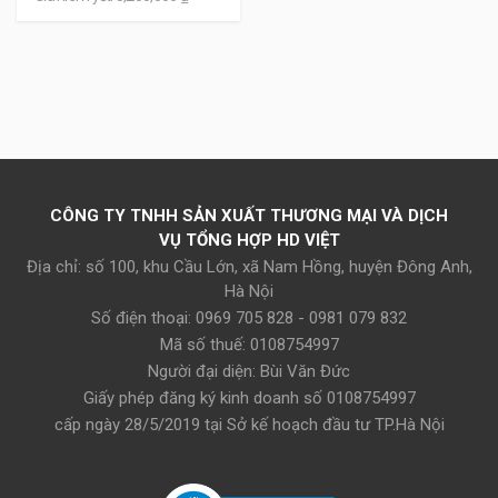
Ắc quy Delkor và Varta cho xe Ford Ranger Wildtrak 3.2
Đối với các hãng ắc quy sản xuất trong nước thì
sao?
CÔNG TY TNHH SẢN XUẤT THƯƠNG MẠI VÀ DỊCH
​​​​​Các bình nội địa sản xuất trong nước có giá thành thay
VỤ TỔNG HỢP HD VIỆT
thế ban đầu rẻ hơn các bình nhập khẩu nhưng cho tuổi
Địa chỉ: số 100, khu Cầu Lớn, xã Nam Hồng, huyện Đông Anh,
thọ chưa được cao và ít phù hợp hơn với dòng xe sang
Hà Nội
Ford Ranger Wildtrak 3.2
Số điện thoại: 0969 705 828 - 0981 079 832
Mã số thuế: 0108754997
Người đại diện: Bùi Văn Đức
Giấy phép đăng ký kinh doanh số 0108754997
cấp ngày 28/5/2019 tại Sở kế hoạch đầu tư TP.Hà Nội