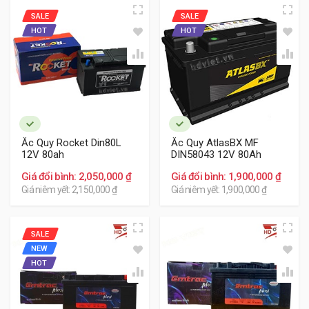
SALE
SALE
HOT
HOT
Phân phúc phổ thông
Ắc Quy Rocket Din80L
Ắc Quy AtlasBX MF
Với khách hàng quan tâm nhiều hơn về chi phí với
12V 80ah
DIN58043 12V 80Ah
thương hiệu phổ thông, thì ắc quy Varta thương
Giá đổi bình: 2,050,000 ₫
Giá đổi bình: 1,900,000 ₫
hiệu Đức và ắc quy Delkor thương hiệu Hàn Quốc
Giá niêm yết: 2,150,000 ₫
Giá niêm yết: 1,900,000 ₫
là sự lựa chọn lý tưởng. Đây là các sản phẩm
thương hiệu ngoại nhập cho độ bền, tuổi thọ dao
động khoảng 2 năm, độ ổn định trong quá trình
SALE
sử dụng.
NEW
HOT