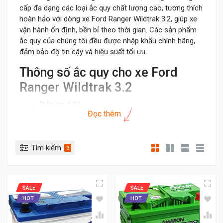
cấp đa dạng các loại ắc quy chất lượng cao, tương thích
hoàn hảo với dòng xe Ford Ranger Wildtrak 3.2, giúp xe
vận hành ổn định, bền bỉ theo thời gian. Các sản phẩm
ắc quy của chúng tôi đều được nhập khẩu chính hãng,
đảm bảo độ tin cậy và hiệu suất tối ưu.
Thông số ắc quy cho xe Ford
Ranger Wildtrak 3.2
Điện áp: 12V
Đọc thêm
Dung lượng bình: 74Ah đến 80Ah
Loại cọc: DIN, cọc thụt cao bằng mặt bình ăc quy
Kích thước bình ắc quy lớn (dài x rộng x cao): 314
Tìm kiếm
x 175 x 175mm
3
Mã bình ắc quy tương ứng: Din74, Din 57539,
58014, 58043, 58039.
Nên chọn bình khô, miễn bảo dưỡng (MF) khi thay
SALE
SALE
thế.
HOT
HOT
Vị trí ắc quy: nằm ở khoang động cơ, dưới nắp
cabo xe, ắc quy để gần đèn pha bên trái.