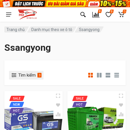
0
0
0
Trang chủ
Danh mục theo xe ô tô
Ssangyong
Ssangyong
Tìm kiếm
3
SALE
SALE
NEW
HOT
HOT