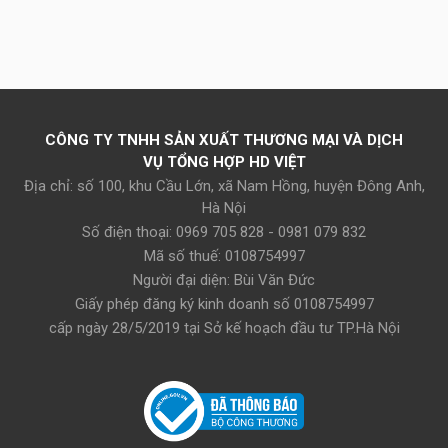
CÔNG TY TNHH SẢN XUẤT THƯƠNG MẠI VÀ DỊCH
VỤ TỔNG HỢP HD VIỆT
Địa chỉ: số 100, khu Cầu Lớn, xã Nam Hồng, huyện Đông Anh,
Hà Nội
Số điện thoại: 0969 705 828 - 0981 079 832
Mã số thuế: 0108754997
Người đại diện: Bùi Văn Đức
Giấy phép đăng ký kinh doanh số 0108754997
cấp ngày 28/5/2019 tại Sở kế hoạch đầu tư TP.Hà Nội