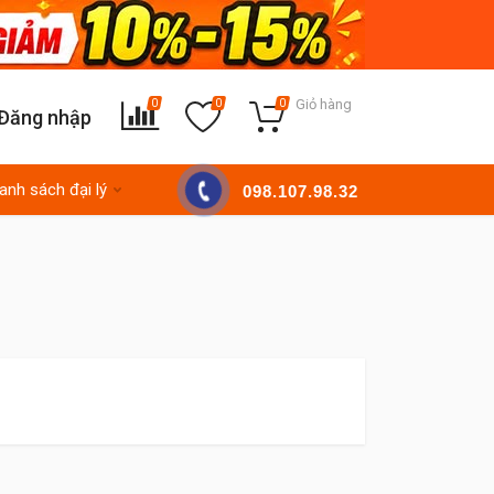
Giỏ hàng
0
0
0
Đăng nhập
anh sách đại lý
098.107.98.32