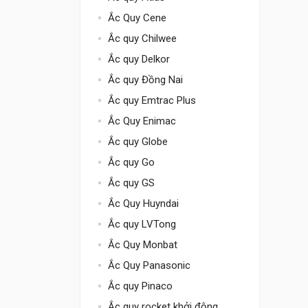
Ắc Quy Cene
Ắc quy Chilwee
Ắc quy Delkor
Ắc quy Đồng Nai
Ắc quy Emtrac Plus
Ắc Quy Enimac
Ắc quy Globe
Ắc quy Go
Ắc quy GS
Ắc Quy Huyndai
Ắc quy LVTong
Ắc Quy Monbat
Ắc Quy Panasonic
Ắc quy Pinaco
Ắc quy rocket khởi động