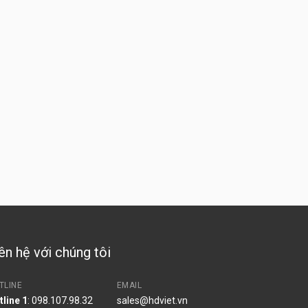
ên hệ với chúng tôi
TLINE
EMAIL
tline 1
: 098.107.98.32
sales@hdviet.vn