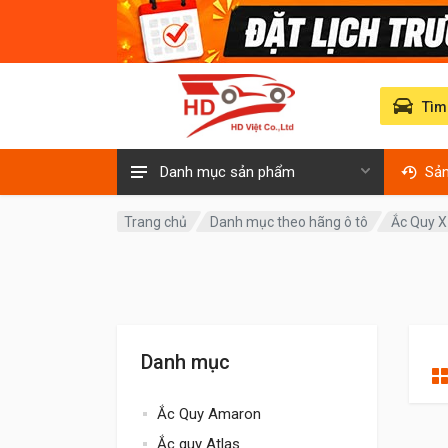
Tìm
Danh mục sản phẩm
Sả
Trang chủ
Danh mục theo hãng ô tô
Ắc Quy X
Danh mục
Ắc Quy Amaron
Ắc quy Atlas