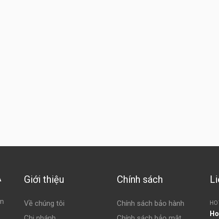
Giới thiệu
Chính sách
Li
À
ện
Về chúng tôi
Chính sách bảo hành
HO
Ho
Chi nhánh
Chính sách bảo mật