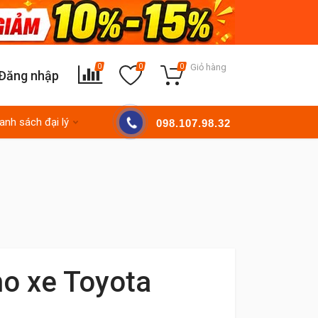
Giỏ hàng
0
0
0
Đăng nhập
anh sách đại lý
098.107.98.32
ho xe Toyota