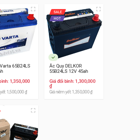
t của chúng tôi về chất lượng sản phẩm cho
SALE
HOT
 Varta 65B24LS
Ắc Quy DELKOR
ah
55B24LS 12V 45ah
bình: 1,350,000
Giá đổi bình: 1,300,000
₫
yết: 1,500,000 ₫
Giá niêm yết: 1,350,000 ₫