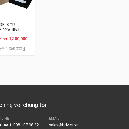
 DELKOR
S 12V 45ah
bình: 1,300,000
yết: 1,350,000 ₫
hổ thông, thì ắc quy Varta thương hiệu Đức và
ây là các sản phẩm thương hiệu ngoại nhập cho
rình sử dụng.
ên hệ với chúng tôi
TLINE
EMAIL
tline 1
: 098.107.98.32
sales@hdviet.vn