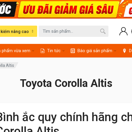
 kiếm nâng cao
n phẩm vừa xem
Tin tức
Báo giá sản phẩm
D
la Altis
Toyota Corolla Altis
Bình ắc quy chính hãng c
Corolla Altis