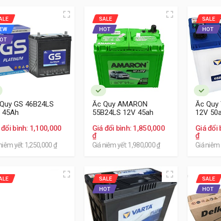
hợp lý đồng thời chính sách bảo hành
18
tháng là một sự cam kế
ALE
SALE
SALE
ắc quy Emtrac Plus.
EW
HOT
HOT
OT
 Quy GS 46B24LS
Ắc Quy AMARON
Ắc Quy
 45Ah
55B24LS 12V 45ah
12V 50
 đổi bình: 1,100,000
Giá đổi bình: 1,850,000
Giá đổi 
₫
₫
niêm yết: 1,250,000 ₫
Giá niêm yết: 1,980,000 ₫
Giá niêm 
ALE
SALE
SALE
HOT
HOT