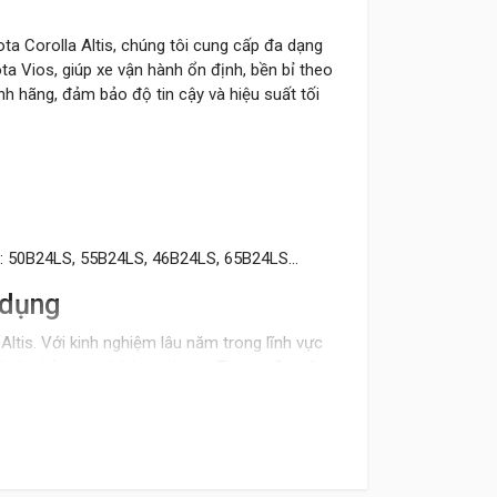
a Corolla Altis, chúng tôi cung cấp đa dạng
ta Vios, giúp xe vận hành ổn định, bền bỉ theo
h hãng, đảm bảo độ tin cậy và hiệu suất tối
ios: 50B24LS, 55B24LS, 46B24LS, 65B24LS...
 dụng
 Altis. Với kinh nghiệm lâu năm trong lĩnh vực
ác loại ắc quy phù hợp cho xe Toyota Corolla
ổ, dòng điện ổn định cho các thiết bị điện trên
ầu. Với tuổi thọ ổn định trên 4 năm, giá thành