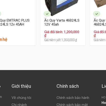
 Quy EMTRAC PLUS
Ắc Quy Varta 46B24LS
Ắc Quy
B24LS 12v 45AH
12V 45ah
46B24L
Giá đổi bình: 1,200,000
Giá đổi 
hân phúc phổ thông
₫
₫
n hệ
Giá niêm yết: 1,350,000 ₫
Giá niêm 
Với khách hàng quan tâm nhiều hơn về chi phí với thương hiệu p
ắc quy Delkor thương hiệu Hàn Quốc là sự lựa chọn lý tưởng. Đ
độ bền, tuổi thọ dao động khoảng 2 năm, độ ổn định trong quá t
Giới thiệu
Chính sách
Li
À
ện
Về chúng tôi
Chính sách bảo hành
HO
Ho
Chi nhánh
Chính sách bảo mật