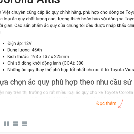
 Việt chuyên cũng cấp ắc quy chính hãng, phù hợp cho dòng xe Toyot
c loại ắc quy chất lượng cao, tương thích hoàn hảo với dòng xe Toyo
ời gian. Các sản phẩm ắc quy của chúng tôi đều được nhập khẩu chín
.
Điện áp: 12V
Dung lượng: 45Ah
Kích thước: 193 x 137 x 225mm
Chỉ số dòng khởi động lạnh (CCA): 300
Những ắc quy thay thế phù hợp tốt nhất cho xe ô tô Toyota V
ựa chọn ắc quy phù hợp theo nhu cầu sử
ện nay trên thị trường có rất nhiều loại ắc quy cho xe Toyota Corolla
 quy ô tô và từ những phản hồi, đánh giá của khách hàng hiện nay c
Đọc thêm
tis được chia thành 2 phân khúc sau:
hân khúc cao cấp
Khách hàng cần bình ắc quy tốt, độ bền cao, tuổi thọ lâu, dễ đề n
xe thì
ắc quy Emtrac Plus
thương hiệu của Mỹ là lựa chọn hàng đ