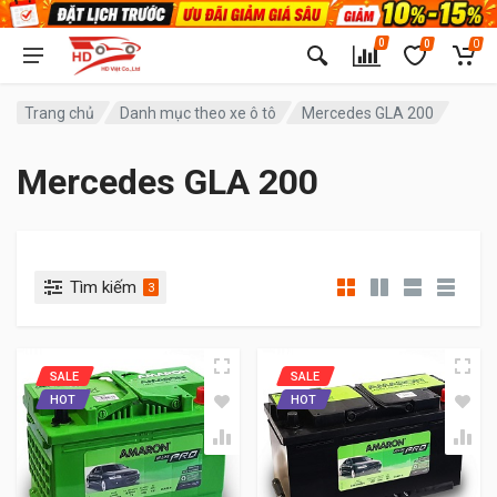
0
0
0
Trang chủ
Danh mục theo xe ô tô
Mercedes GLA 200
Mercedes GLA 200
Tìm kiếm
3
SALE
SALE
HOT
HOT