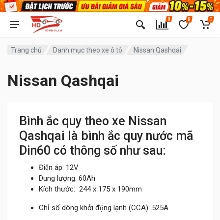
0
0
0
Trang chủ
Danh mục theo xe ô tô
Nissan Qashqai
Nissan Qashqai
Bình ắc quy theo xe Nissan
Qashqai là bình ắc quy nước mã
Din60 có thông số như sau:
Điện áp: 12V
Dung lượng: 60Ah
Kích thước: 244 x 175 x 190mm
Chỉ số dòng khởi động lạnh (CCA): 525A