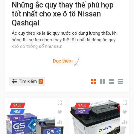
Những ắc quy thay thế phù hợp
tốt nhất cho xe ô tô Nissan
Qashqai
Ắc quy theo xe là ắc quy nước có dung lượng thấp, khi
hỏng thì sự lựa chọn thay thế tốt nhất là dòng ắc quy
khô có thông số như sau:
Điện áp: 12V
Đọc thêm
Dung lượng: 60Ah
Kích thước: 244 x 175 x 190mm
Các mã bình ắc quy phù hợp cho xe Nissan
Tìm kiếm
3
Qashqai như sau: 56030, 56090, Din60
Lưu ý khi chọn bình ắc quy thay thế cho dòng xe Nissan
Qashqai
SALE
SALE
NEW
HOT
- Lên lựa chọn ắc quy khô thay thế phù hợp thông số
HOT
tương đương. Lên chọn bình có chỉ số CCA cao hơn
- Tham khảo kỹ thuật thay thế trước nếu tự thay bình,