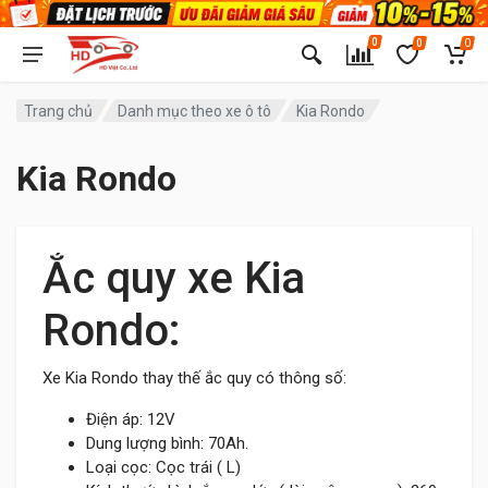
0
0
0
Trang chủ
Danh mục theo xe ô tô
Kia Rondo
Kia Rondo
Ắc quy xe Kia
Rondo:
Xe Kia Rondo thay thế ắc quy có thông số:
Điện áp: 12V
Dung lượng bình: 70Ah.
Loại cọc: Cọc trái ( L)