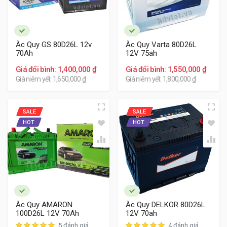
Khách hàng tham khảo các bình ắc quy cho xe Kia
Rondo dưới đây:
Ắc Quy GS 80D26L 12v
Ắc Quy Varta 80D26L
70Ah
12V 75ah
Giá đổi bình: 1,400,000 ₫
Giá đổi bình: 1,550,000 ₫
Giá niêm yết: 1,650,000 ₫
Giá niêm yết: 1,800,000 ₫
SALE
SALE
HOT
HOT
Ắc Quy AMARON
Ắc Quy DELKOR 80D26L
100D26L 12V 70Ah
12V 70ah
5 đánh giá
4 đánh giá