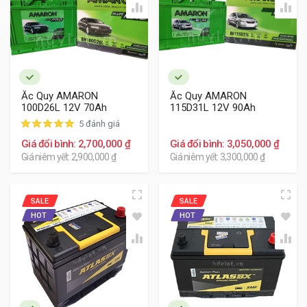
hiệu Đức và ắc quy Delkor thương hiệu Hàn Quốc
là sự lựa chọn lý tưởng. Đây là các sản phẩm
thương hiệu ngoại nhập cho độ bền, tuổi thọ dao
động khoảng 2 năm, độ ổn định trong quá trình
sử dụng.
Ắc Quy AMARON
Ắc Quy AMARON
100D26L 12V 70Ah
115D31L 12V 90Ah
5 đánh giá
Giá đổi bình: 2,700,000 ₫
Giá đổi bình: 3,050,000 ₫
Giá niêm yết: 2,900,000 ₫
Giá niêm yết: 3,300,000 ₫
SALE
SALE
HOT
HOT