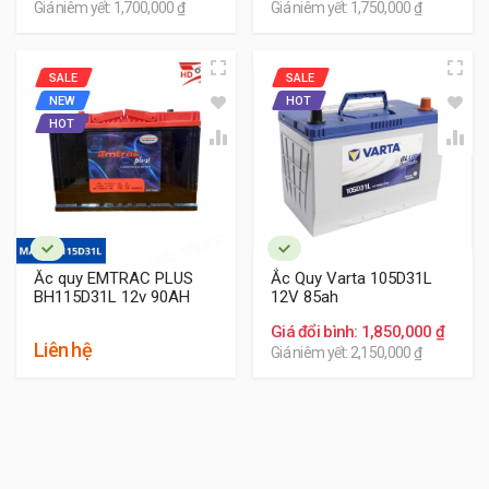
Giá niêm yết: 1,700,000 ₫
Giá niêm yết: 1,750,000 ₫
SALE
SALE
NEW
HOT
HOT
Ắc quy EMTRAC PLUS
Ắc Quy Varta 105D31L
BH115D31L 12v 90AH
12V 85ah
Giá đổi bình: 1,850,000 ₫
Liên hệ
Giá niêm yết: 2,150,000 ₫