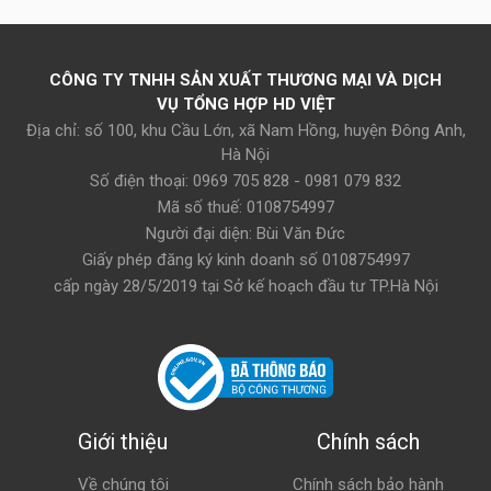
Ắc quy Emtrac Plus bảo hành 18 tháng cho xe Kia
Sedona
CÔNG TY TNHH SẢN XUẤT THƯƠNG MẠI VÀ DỊCH
Chúng tôi cung cấp bình ắc quy
VỤ TỔNG HỢP HD VIỆT
Địa chỉ: số 100, khu Cầu Lớn, xã Nam Hồng, huyện Đông Anh,
nội - ngoại thay thế cho xe Kia
Hà Nội
Sedona
Số điện thoại: 0969 705 828 - 0981 079 832
Mã số thuế: 0108754997
Hd Việt cung cấp
Ắc Quy Emtrac Plus
tốt bảo hành 18
Người đại diện: Bùi Văn Đức
tháng và nhiều hãng ắc quy khác như
Emtrac Plus,
Amaron, Varta, Delkor
.. Cho Xe Sedona máy dầu. Phục
Giấy phép đăng ký kinh doanh số 0108754997
vụ thay bình ắc quy miễn phí tận nơi tại nhiều tỉnh thành
cấp ngày 28/5/2019 tại Sở kế hoạch đầu tư TP.Hà Nội
như: Hà Nội, TP.Hồ Chí Minh, Bình Dương, Đà Nẵng, Hải
Phòng, Ninh Bình, Nam Định, Hà Nam, Bắc Ninh, Vĩnh
Phúc,... Hỗ trợ gửi hàng đi toàn quốc.
Khách hàng tham khảo các bình ắc quy cho xe Kia
Sedona và chi tiết giá dưới đây:
Giới thiệu
Chính sách
Về chúng tôi
Chính sách bảo hành