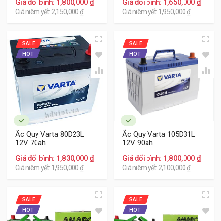
Giá đổi bình: 1,800,000 ₫
Giá đổi bình: 1,650,000 ₫
Giá niêm yết: 2,150,000 ₫
Giá niêm yết: 1,950,000 ₫
SALE
SALE
HOT
HOT
Ắc Quy Varta 80D23L
Ắc Quy Varta 105D31L
12V 70ah
12V 90ah
Giá đổi bình: 1,830,000 ₫
Giá đổi bình: 1,800,000 ₫
Giá niêm yết: 1,950,000 ₫
Giá niêm yết: 2,100,000 ₫
Phân phúc phổ thông
SALE
SALE
Với khách hàng quan tâm nhiều hơn về chi phí với
HOT
HOT
thương hiệu phổ thông, thì ắc quy Varta thương