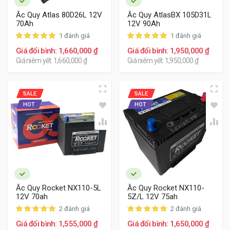
Ắc Quy Atlas 80D26L 12V
Ắc Quy AtlasBX 105D31L
70Ah
12V 90Ah
1 đánh giá
1 đánh giá
Ắc quy Delkor và Varta cho xe Kia
Sedona
Giá đổi bình: 1,660,000 ₫
Giá đổi bình: 1,950,000 ₫
Các bình nội địa sản xuất trong nước có giá thành thay
Giá niêm yết: 1,660,000 ₫
Giá niêm yết: 1,950,000 ₫
thế ban đầu rẻ hơn các bình nhập khẩu nhưng cho tuổi
thọ chưa được cao và ít phù hợp hơn với dòng xe Kia
Sedona
SALE
SALE
HOT
HOT
Ắc Quy Rocket NX110-5L
Ắc Quy Rocket NX110-
12V 70ah
5Z/L 12V 75ah
2 đánh giá
2 đánh giá
Giá đổi bình: 1,555,000 ₫
Giá đổi bình: 1,650,000 ₫