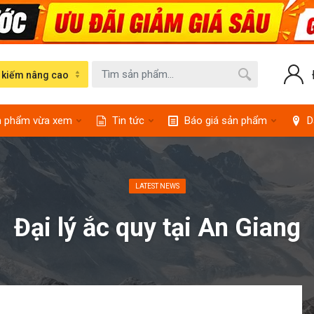
 kiếm nâng cao
n phẩm vừa xem
Tin tức
Báo giá sản phẩm
D
LATEST NEWS
Đại lý ắc quy tại An Giang