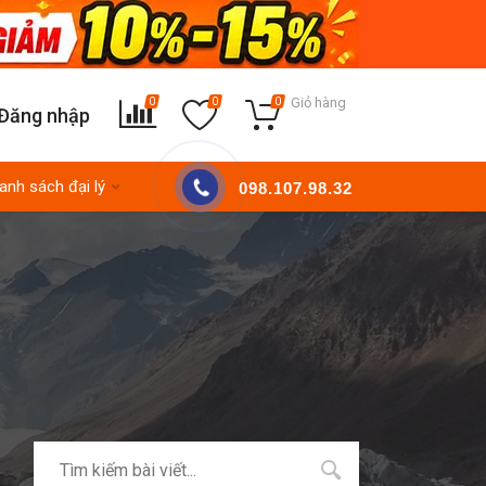
Giỏ hàng
0
0
0
Đăng nhập
anh sách đại lý
098.107.98.32