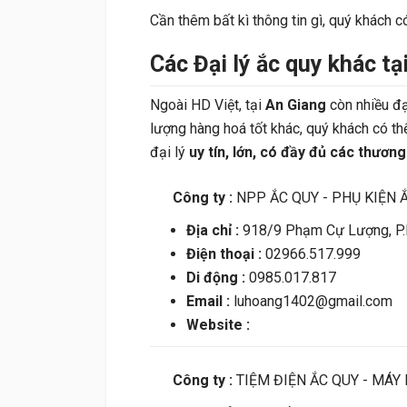
Cần thêm bất kì thông tin gì, quý khách c
Các Đại lý ắc quy khác tạ
Ngoài HD Việt, tại
An Giang
còn nhiều đạ
lượng hàng hoá tốt khác, quý khách có th
đại lý
uy tín, lớn, có đầy đủ các thương
Công ty :
NPP ẮC QUY - PHỤ KIỆN 
Địa chỉ :
918/9 Phạm Cự Lượng, P.
Điện thoại :
02966.517.999
Di động :
0985.017.817
Email :
luhoang1402@gmail.com
Website :
Công ty :
TIỆM ĐIỆN ẮC QUY - MÁY