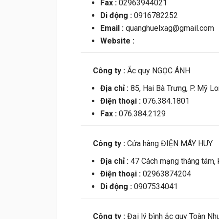
Fax :
02963944021
Di động :
0916782252
Email :
quanghuelxag@gmail.com
Website :
Công ty :
Ắc quy NGỌC ÁNH
Địa chỉ :
85, Hai Bà Trưng, P. Mỹ L
Điện thoại :
076.384.1801
Fax :
076.384.2129
Công ty :
Cửa hàng ĐIỆN MÁY HUY
Địa chỉ :
47 Cách mạng tháng tám, k
Điện thoại :
02963874204
Di động :
0907534041
Công ty :
Đại lý bình ắc quy Toàn Nh