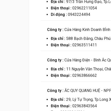
Địa chỉ :
97/3 Trần Hưng Đạo, Tp.L
Điện thoại :
02962211054
Di động :
0943224494
Công ty :
Cửa Hàng Kinh Doanh BÌn
Địa chỉ :
588 Bạch Đằng, Châu Phú 
Điện thoại :
02963511411
Công ty :
Cửa Hàng Điện - Bình Ắc Q
Địa chỉ :
11 Nguyễn Văn Thoại, Châ
Điện thoại :
02963866662
Công ty :
ẮC QUY QUANG HUỆ - NP
Địa chỉ :
29, Lý Tự Trọng, Tp.Long 
Điện thoại :
02963843564