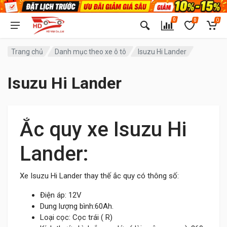
0
0
0
Trang chủ
Danh mục theo xe ô tô
Isuzu Hi Lander
Isuzu Hi Lander
Ắc quy xe Isuzu Hi
Lander:
Xe Isuzu Hi Lander thay thế ắc quy có thông số:
Điện áp: 12V
Dung lượng bình:60Ah.
Loại cọc: Cọc trái ( R)