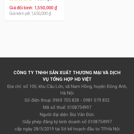
Giá đổi bình: 1,550,000 ₫
Giá niêm yết: 1,650,000 ₫
CÔNG TY TNHH SẢN XUẤT THƯƠNG MẠI VÀ DỊCH
VỤ TỔNG HỢP HD VIỆT
Địa chỉ: số 100, khu Cầu Lớn, xã Nam Hồng, huyện Đông Anh,
Hà Nội
Số điện thoại: 0969 705 828 - 0981 079 832
Mã số thuế: 0108754997
Người đại diện: Bùi Văn Đức
Giấy phép đăng ký kinh doanh số 0108754997
cấp ngày 28/5/2019 tại Sở kế hoạch đầu tư TP.Hà Nội