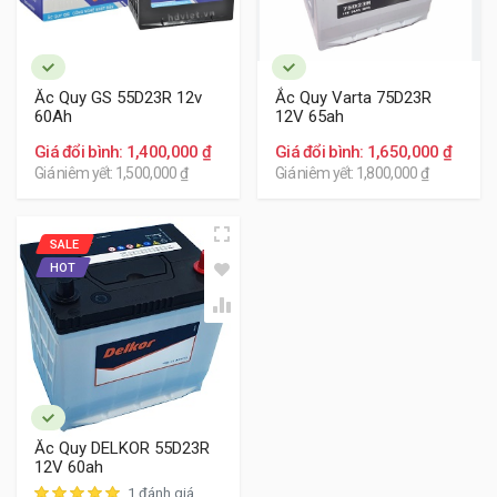
Khách hàng tham khảo các bình ắc quy cho xe Isuzu Hi
Lander dưới đây:
Ắc Quy GS 55D23R 12v
Ắc Quy Varta 75D23R
60Ah
12V 65ah
Giá đổi bình: 1,400,000 ₫
Giá đổi bình: 1,650,000 ₫
Giá niêm yết: 1,500,000 ₫
Giá niêm yết: 1,800,000 ₫
SALE
HOT
Ắc Quy DELKOR 55D23R
12V 60ah
1 đánh giá