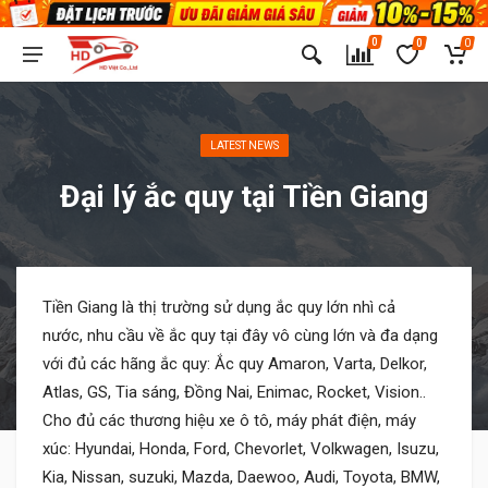
0
0
0
LATEST NEWS
Đại lý ắc quy tại Tiền Giang
Tiền Giang là thị trường sử dụng ắc quy lớn nhì cả
nước, nhu cầu về ắc quy tại đây vô cùng lớn và đa dạng
với đủ các hãng ắc quy: Ắc quy Amaron, Varta, Delkor,
Atlas, GS, Tia sáng, Đồng Nai, Enimac, Rocket, Vision..
Cho đủ các thương hiệu xe ô tô, máy phát điện, máy
xúc: Hyundai, Honda, Ford, Chevorlet, Volkwagen, Isuzu,
Kia, Nissan, suzuki, Mazda, Daewoo, Audi, Toyota, BMW,