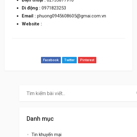
Điện thoại :
02733877910
Di động :
0971823253
Email :
phuong0945608605@gmai.com.vn
Website :
Facebook
Twitter
Pinterest
Danh mục
Tin khuyến mại