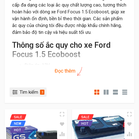
cấp đa dạng các loại ắc quy chất lượng cao, tương thích
hoàn hảo với dòng xe
Ford Focus 1.5 Ecoboost, giúp xe
vận hành ổn định, bền bỉ theo thời gian. Các sản phẩm
ắc quy của chúng tôi đều được nhập khẩu chính hãng,
đảm bảo độ tin cậy và hiệu suất tối ưu.
Thông số ắc quy cho xe
Ford
Focus 1.5 Ecoboost
Điện áp: 12V
Đọc thêm
Dung lượng bình: 60Ah - 68Ah - 70Ah
Loại cọc: Cọc trái ( L) cọc thụt cao bằng mặt bình
ăc quy
Tìm kiếm
Kích thước bình ắc quy lớn (dài x rộng x cao): 277
3
x 175 x 175mm
Mã bình ắc quy tương ứng: Din65, Din56530, 56828,
57539, Din70L
SALE
SALE
Nên chọn bình khô, miễn bảo dưỡng (MF) khi thay
NEW
HOT
thế.
HOT
Vị trí ắc quy: nằm ở khoang động cơ, dưới nắp