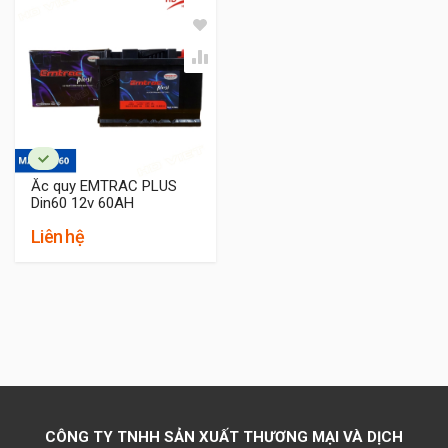
Phân phúc phổ thông
Với khách hàng quan tâm nhiều hơn về chi phí với
thương hiệu phổ thông, thì ắc quy Varta thương
hiệu Đức và ắc quy Delkor thương hiệu Hàn Quốc
Ắc quy EMTRAC PLUS
Din60 12v 60AH
là sự lựa chọn lý tưởng. Đây là các sản phẩm
thương hiệu ngoại nhập cho độ bền, tuổi thọ dao
Liên hệ
động khoảng 2 năm, độ ổn định trong quá trình
sử dụng.
CÔNG TY TNHH SẢN XUẤT THƯƠNG MẠI VÀ DỊCH