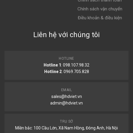
Chính sách thanh toán
Ắc quy Delkor và Varta cho xe
Ford Focus 1.5 Ecoboost
Chính sách vận chuyển
Điều khoản & điều kiện
Đối với các hãng ắc quy sản xuất trong nước thì
sao?
Liên hệ với chúng tôi
​​​​​Các bình nội địa sản xuất trong nước có giá thành thay
thế ban đầu rẻ hơn các bình nhập khẩu nhưng cho tuổi
thọ chưa được cao và ít phù hợp hơn với dòng xe sang
Ford Focus 1.5 Ecoboost
HOTLINE
Hotline 1
: 098.107.98.32
Hotline 2
:
0969.705.828
EMAIL
sales@hdviet.vn
admin@hdviet.vn
TRỤ SỞ
Miền bắc: 100 Cầu Lớn, Xã Nam Hồng, Đông Anh, Hà Nội