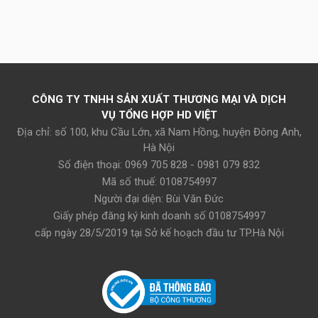
CÔNG TY TNHH SẢN XUẤT THƯƠNG MẠI VÀ DỊCH
VỤ TỔNG HỢP HD VIỆT
Địa chỉ: số 100, khu Cầu Lớn, xã Nam Hồng, huyện Đông Anh,
Hà Nội
Số điện thoại: 0969 705 828 - 0981 079 832
Mã số thuế: 0108754997
Người đại diện: Bùi Văn Đức
Giấy phép đăng ký kinh doanh số 0108754997
cấp ngày 28/5/2019 tại Sở kế hoạch đầu tư TP.Hà Nội