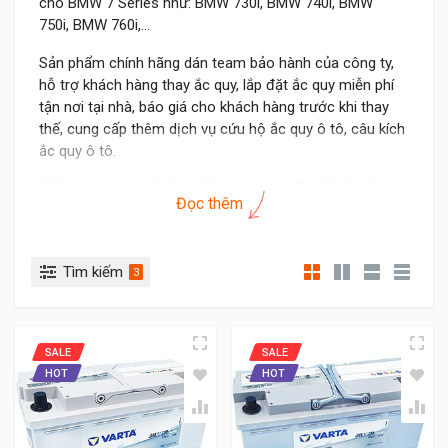
cho BMW 7 Series như: BMW 730i, BMW 740i, BMW
750i, BMW 760i,...
Sản phẩm chính hãng dán team bảo hành của công ty,
hỗ trợ khách hàng thay ắc quy, lắp đặt ắc quy miễn phí
tận nơi tại nhà, báo giá cho khách hàng trước khi thay
thế, cung cấp thêm dịch vụ cứu hộ ắc quy ô tô, câu kích
ắc quy ô tô.
Nhằm nâng cao dịch vụ, đáp ứng nhu cầu của khách
Đọc thêm
hàng khi cần, Thời gian làm việc của cửa hàng 24/7 tất
cả các ngày trong tuần.
Các Xe BMW 7 Series dùng bình
Tìm kiếm
3
ắc quy nào?
Tất cả các mẫu xe của BMW 7 Series tại trị trường Việt
SALE
SALE
Nam đều sử dụng bình DIN ( Din - theo tiêu chuẩn của
HOT
HOT
Đức), có cọc chìm cao bằng mặt bình ắc quy, bình AGM
( khô tuyệt đối ). Bình theo xe có thông số:
Dung lượng bình: 90Ah.