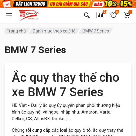
0
0
0
Trang chủ
Danh mục theo xe ô tô
BMW 7 Series
BMW 7 Series
Ắc quy thay thế cho
xe BMW 7 Series
HD Việt - Đại lý ắc quy ủy quyền phân phối thương hiệu
bình ắc quy nội và ngoại nhập như: Amaron, Varta,
Delkor, GS, AtlasBX, Rocket,.....
Chúng tôi cung cấp các loại ắc quy ô tô, ắc quy thay thế