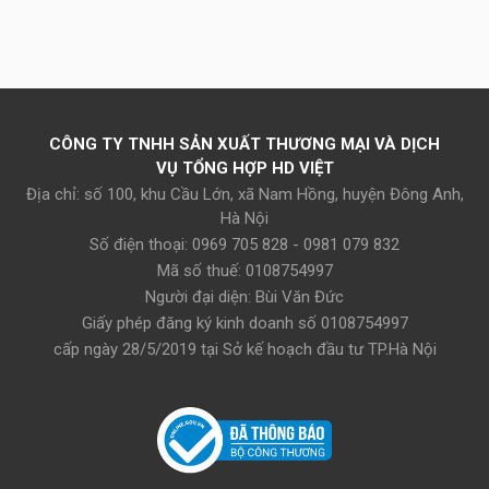
CÔNG TY TNHH SẢN XUẤT THƯƠNG MẠI VÀ DỊCH
VỤ TỔNG HỢP HD VIỆT
Địa chỉ: số 100, khu Cầu Lớn, xã Nam Hồng, huyện Đông Anh,
Hà Nội
Số điện thoại: 0969 705 828 - 0981 079 832
Mã số thuế: 0108754997
Người đại diện: Bùi Văn Đức
Giấy phép đăng ký kinh doanh số 0108754997
cấp ngày 28/5/2019 tại Sở kế hoạch đầu tư TP.Hà Nội