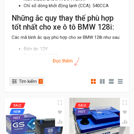
Chỉ số dòng khởi động lạnh (CCA): 540CCA
Những ắc quy thay thế phù hợp
tốt nhất cho xe ô tô BMW 128i:
Các mã bình ắc quy phù hợp cho xe BMW 128i như sau:
Điện áp: 12V
Dung lượng: 60Ah
Đọc thêm
Các mã bình DIN 56030, 56090 hoặc DIN60.
Các thương hiệu ắc quy tốt: Amaron, Varta,
Delkor, AtlasBX
Tìm kiếm
Kích thước: Tương đương bình theo xe
3
Lưu ý khi chọn bình ắc quy thay thế cho dòng xe BMW
128i:
SALE
SALE
- Theo khuyến cáo của nhà sản xuất xe hơi nên thay thế
NEW
HOT
các sản phẩm AGM ( Sliver AGM Dynamic) bằng AGM
HOT
để đảm bảo chất lượng cũng như ổn định trong quá
trình vận hành.