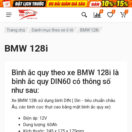
0
0
0
Trang chủ
Danh mục theo xe ô tô
BMW 128i
BMW 128i
Bình ắc quy theo xe BMW 128i là
bình ắc quy DIN60 có thông số
như sau:
Xe BMW 128i sử dụng bình DIN ( Din - tiêu chuẩn châu
Âu, các bình cọc thụt cao bằng mặt bình ắc quy xe):
Điện áp: 12V
Dung lượng: 60Ah
Kích thước: 245 x 175 x 175mm