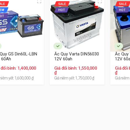
ALE
SALE
SALE
D Việt chuyên phân phối lắp đặt các dòng ắ
EW
HOT
HOT
ới các thương hiệu như: Atlas, Delkor, Varta, A
OT
am khảo thêm chi tiết ắc quy cho xe MG HS: Tại đây
Quy GS Din60L-LBN
Ắc Quy Varta DIN56030
Ắc Quy 
 60Ah
12V 60ah
12V 60
 đổi bình: 1,400,000
Giá đổi bình: 1,550,000
Giá đổi 
₫
₫
niêm yết: 1,600,000 ₫
Giá niêm yết: 1,750,000 ₫
Giá niêm 