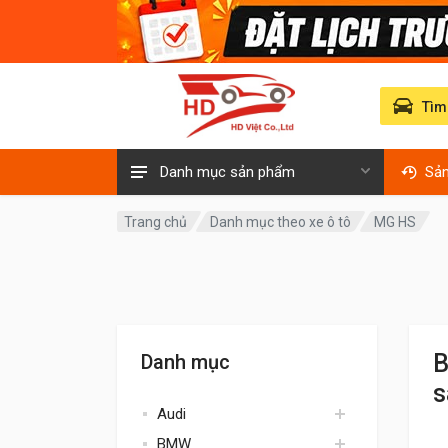
Tìm
Danh mục sản phẩm
Sả
Trang chủ
Danh mục theo xe ô tô
MG HS
B
Danh mục
s
Audi
BMW