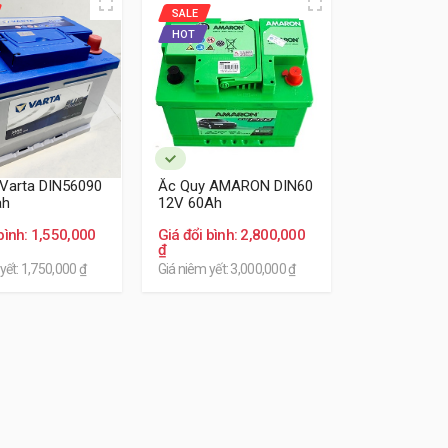
SALE
c quy chính hãng cho xe MG HS
HOT
maron, Gs, Đồng Nai...
Varta DIN56090
Ắc Quy AMARON DIN60
ah
12V 60Ah
bình: 1,550,000
Giá đổi bình: 2,800,000
₫
yết: 1,750,000 ₫
Giá niêm yết: 3,000,000 ₫