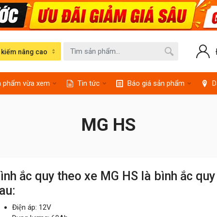
 kiếm nâng cao
n phẩm vừa xem
Tin tức
Báo giá sản phẩm
D
MG HS
ình ắc quy theo xe MG HS là bình ắc qu
au:
Điện áp: 12V