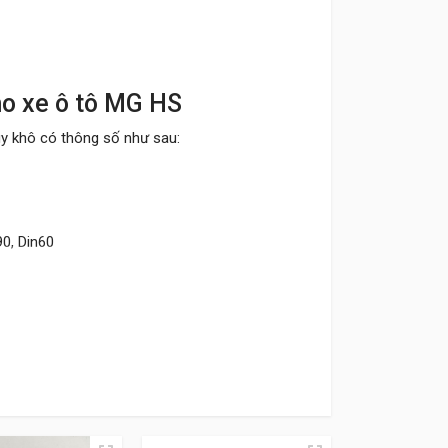
 cho xe ô tô MG HS
c quy khô có thông số như sau:
90, Din60
n chọn bình có chỉ số CCA cao hơn
y ra lỗi khi thay thế ắc quy.
g chính hãng.