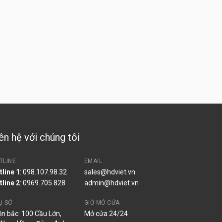
ên hệ với chúng tôi
TLINE
EMAIL
tline 1
: 098.107.98.32
sales@hdviet.vn
tline 2
:
0969.705.828
admin@hdviet.vn
Ụ SỞ
GIỜ MỞ CỬA
ền bắc: 100 Cầu Lớn,
Mở cửa 24/24