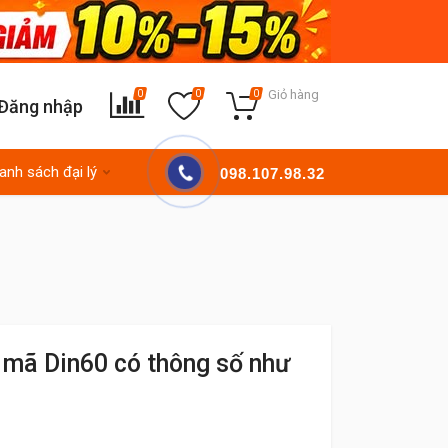
Giỏ hàng
0
0
0
Đăng nhập
anh sách đại lý
098.107.98.32
y mã Din60 có thông số như