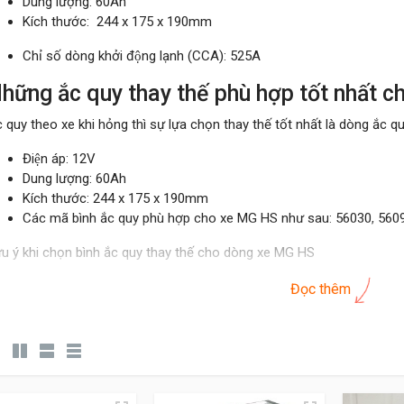
Dung lượng: 60Ah
Kích thước: 244 x 175 x 190mm
Chỉ số dòng khởi động lạnh (CCA): 525A
hững ắc quy thay thế phù hợp tốt nhất
c quy theo xe khi hỏng thì sự lựa chọn thay thế tốt nhất là dòng ắ
Điện áp: 12V
Dung lượng: 60Ah
Kích thước: 244 x 175 x 190mm
Các mã bình ắc quy phù hợp cho xe MG HS như sau: 56030, 560
u ý khi chọn bình ắc quy thay thế cho dòng xe MG HS
Lên lựa chọn ắc quy khô thay thế phù hợp thông số tương đương. Lê
Đọc thêm
Tham khảo kỹ thuật thay thế trước nếu tự thay bình, đảm bảo không xả
Lựa chọn cơ sở uy tín để mua và thay thế ắc quy nhằm đảm bảo hàn
Vị trí ắc quy của xe ở khoang máy phía trước ghế lái.