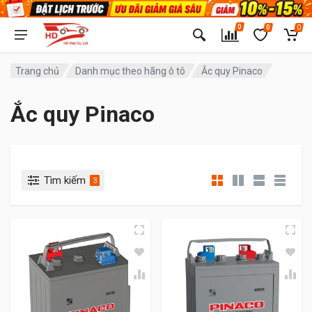
0
0
0
Trang chủ
Danh mục theo hãng ô tô
Ắc quy Pinaco
Ắc quy Pinaco
Tìm kiếm
3