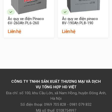
Ắc quy xe điện Pinaco
Ắc quy xe điện pinaco
6V-260Ah PL6-260
8V-190Ah PL8-190
Liên hệ
Liên hệ
CÔNG TY TNHH SẢN XUẤT THƯƠNG MẠI VÀ DỊCH
VỤ TỔNG HỢP HD VIỆT
Địa chỉ: số 100, khu Cầu Lớn, xã Nam Hồng, huyện Đông Anh,
Hà Nội
Số điện thoại: 0969 705 828 - 0981 079 832
Mã số thuế: 0108754997