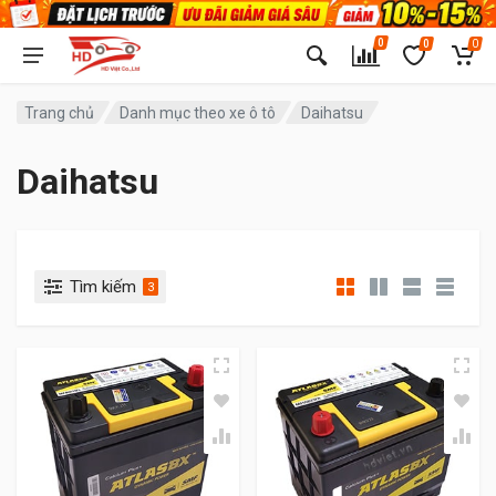
0
0
0
Trang chủ
Danh mục theo xe ô tô
Daihatsu
Daihatsu
Tìm kiếm
3