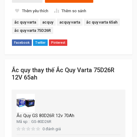
Thêm yêu thích
Thêm so sánh
ắc quy varta
acquy
acquy varta
ắc quy varta 65ah
ắc quy varta 75D26R
Facebook
Twitter
Pinterest
Ắc quy thay thế Ắc Quy Varta 75D26R
12V 65ah
Ắc Quy GS 80D26R 12v 70Ah
GS-80D26R
0 đánh giá