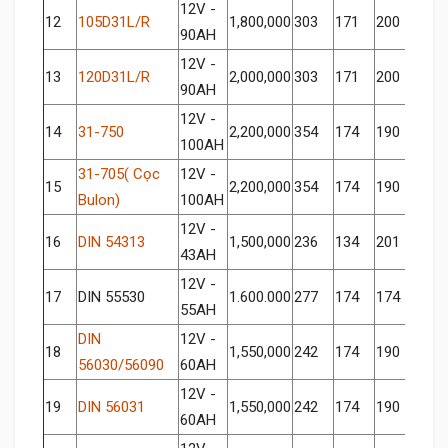
12V -
12
105D31L/R
1,800,000
303
171
200
90AH
12V -
13
120D31L/R
2,000,000
303
171
200
90AH
12V -
14
31-750
2,200,000
354
174
190
100AH
31-705( Cọc
12V -
15
2,200,000
354
174
190
Bulon)
100AH
12V -
16
DIN 54313
1,500,000
236
134
201
43AH
12V -
17
DIN 55530
1.600.000
277
174
174
55AH
DIN
12V -
18
1,550,000
242
174
190
56030/56090
60AH
12V -
19
DIN 56031
1,550,000
242
174
190
60AH