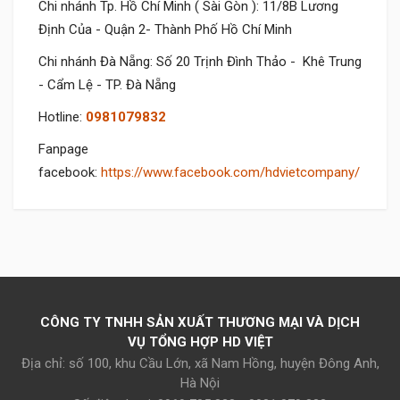
Chi nhánh Tp. Hồ Chí Minh ( Sài Gòn ): 11/8B Lương
Định Của - Quận 2- Thành Phố Hồ Chí Minh
Chi nhánh Đà Nẵng: Số 20 Trịnh Đình Thảo - Khê Trung
- Cẩm Lệ - TP. Đà Nẵng
Hotline:
0981079832
Fanpage
facebook:
https://www.facebook.com/hdvietcompany/
Hãy là người đầu tiên đánh giá cho sản phẩm này
Click
vào đây để đăng nhập
CÔNG TY TNHH SẢN XUẤT THƯƠNG MẠI VÀ DỊCH
VỤ TỔNG HỢP HD VIỆT
Địa chỉ: số 100, khu Cầu Lớn, xã Nam Hồng, huyện Đông Anh,
Hà Nội