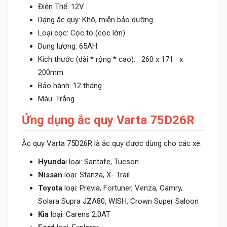
Điện Thế: 12V.
Dạng ắc quy: Khô, miễn bảo dưỡng
Loại cọc: Cọc to (cọc lớn)
Dung lượng: 65AH
Kích thước (dài * rộng * cao): 260 x 171 x
200mm
Bảo hành: 12 tháng
Màu: Trắng
Ứng dụng ắc quy Varta 75D26R
Ắc quy Varta 75D26R là ắc quy được dùng cho các xe:
Hyunda
i loại: Santafe, Tucson
Nissan
loại: Stanza, X- Trail
Toyota
loại: Previa, Fortuner, Venza, Camry,
Solara Supra JZA80, WISH, Crown Super Saloon
Kia
loại: Carens 2.0AT