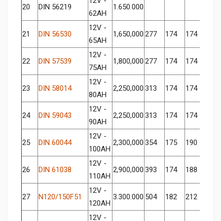
12V -
20
DIN 56219
1.650.000
62AH
12V -
21
DIN 56530
1,650,000
277
174
174
65AH
12V -
22
DIN 57539
1,800,000
277
174
174
75AH
12V -
23
DIN 58014
2,250,000
313
174
174
80AH
12V -
24
DIN 59043
2,250,000
313
174
174
90AH
12V -
25
DIN 60044
2,300,000
354
175
190
100AH
12V -
26
DIN 61038
2,900,000
393
174
188
110AH
12V -
27
N120/150F51
3.300.000
504
182
212
120AH
12V -