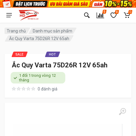
0
0
0
Trang chủ
Danh mục sản phẩm
Ắc Quy Varta 75D26R 12V 65ah
SALE
HOT
Ắc Quy Varta 75D26R 12V 65ah
1 đổi 1 trong vòng 12
tháng
0 đánh giá