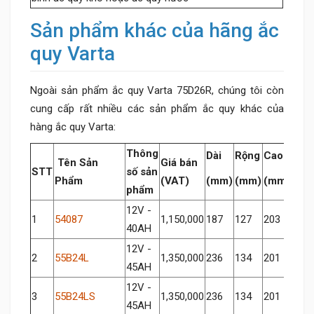
Sản phẩm khác của hãng ắc
quy Varta
Ngoài sản phẩm ắc quy Varta 75D26R, chúng tôi còn
cung cấp rất nhiều các sản phẩm ắc quy khác của
hàng ắc quy Varta:
Thông
Dài
Rộng
Cao
Tên Sản
Giá bán
STT
số sản
Phẩm
(VAT)
(mm)
(mm)
(mm)
phẩm
12V -
1
54087
1,150,000
187
127
203
40AH
12V -
2
55B24L
1,350,000
236
134
201
45AH
12V -
3
55B24LS
1,350,000
236
134
201
45AH