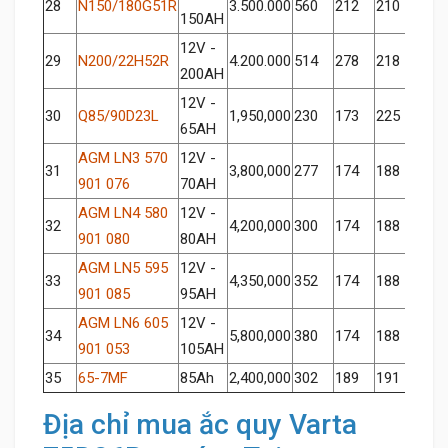
28
N150/180G51R
3.500.000
560
212
210
150AH
12V -
29
N200/22H52R
4.200.000
514
278
218
200AH
12V -
30
Q85/90D23L
1,950,000
230
173
225
65AH
AGM LN3 570
12V -
31
3,800,000
277
174
188
901 076
70AH
AGM LN4 580
12V -
32
4,200,000
300
174
188
901 080
80AH
AGM LN5 595
12V -
33
4,350,000
352
174
188
901 085
95AH
AGM LN6 605
12V -
34
5,800,000
380
174
188
901 053
105AH
35
65-7MF
85Ah
2,400,000
302
189
191
Địa chỉ mua ắc quy Varta