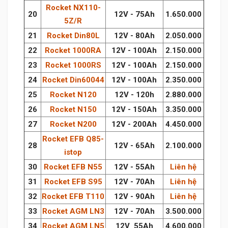
Rocket NX110-
20
12V - 75Ah
1.650.000
5Z/R
21
Rocket Din80L
12V - 80Ah
2.050.000
22
Rocket 1000RA
12V - 100Ah
2.150.000
23
Rocket 1000RS
12V - 100Ah
2.150.000
24
Rocket Din60044
12V - 100Ah
2.350.000
25
Rocket N120
12V - 120h
2.880.000
26
Rocket N150
12V - 150Ah
3.350.000
27
Rocket N200
12V - 200Ah
4.450.000
Rocket EFB Q85-
28
12V - 65Ah
2.100.000
istop
30
Rocket EFB N55
12V - 55Ah
Liên hệ
31
Rocket EFB S95
12V - 70Ah
Liên hệ
32
Rocket EFB T110
12V - 90Ah
Liên hệ
33
Rocket AGM LN3
12V - 70Ah
3.500.000
34
Rocket AGM LN5
12V 55Ah
4.600.000