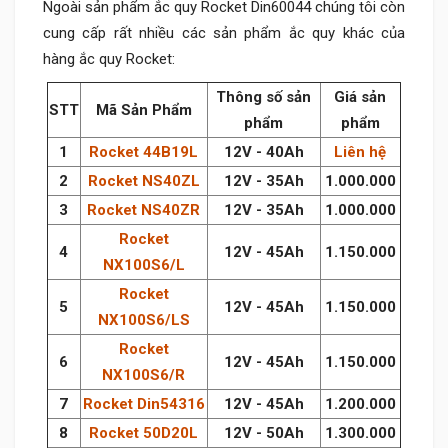
Ngoài sản phẩm ắc quy Rocket Din60044 chúng tôi còn
cung cấp rất nhiều các sản phẩm ắc quy khác của
hàng ắc quy Rocket:
Thông số sản
Giá sản
STT
Mã Sản Phẩm
phẩm
phẩm
1
Rocket 44B19L
12V - 40Ah
Liên hệ
2
Rocket NS40ZL
12V - 35Ah
1.000.000
3
Rocket NS40ZR
12V - 35Ah
1.000.000
Rocket
4
12V - 45Ah
1.150.000
NX100S6/L
Rocket
5
12V - 45Ah
1.150.000
NX100S6/LS
Rocket
6
12V - 45Ah
1.150.000
NX100S6/R
7
Rocket Din54316
12V - 45Ah
1.200.000
8
Rocket 50D20L
12V - 50Ah
1.300.000