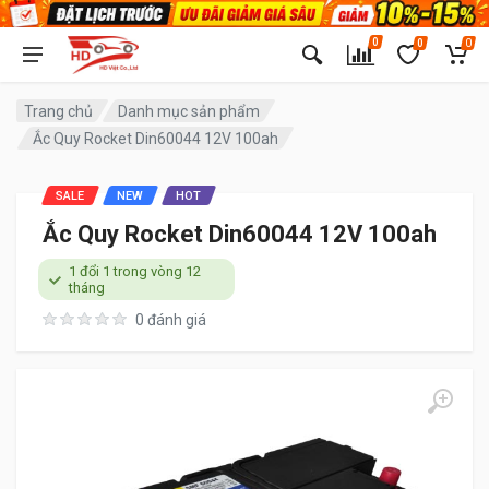
0
0
0
Trang chủ
Danh mục sản phẩm
Ắc Quy Rocket Din60044 12V 100ah
SALE
NEW
HOT
Ắc Quy Rocket Din60044 12V 100ah
1 đổi 1 trong vòng 12
tháng
0 đánh giá