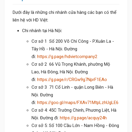
Dưới đây là những chi nhánh cửa hàng các bạn có thể
liên hệ với HD Việt:
Chi nhánh tại Hà Nội:
Cơ sở 1 Số 200 Võ Chí Công - P.Xuân La -
Tây Hồ - Hà Nội. Đường
đi:
https://g.page/hdvietcompany2
Cơ sở 2 66 Vũ Trọng Khánh, phường Mộ
Lao, Hà Đông, Hà Nội. Đường
đi:
https://g.page/r/CRGw9g7NprF1EAo
Cơ sở 3 71 Cổ Linh - quận Long Biên - Hà
Nội. Đường
đi:
https://goo.gl/maps/FXAv71MtpLzhUgLE6
Cơ sở 4: 45C Trường Chinh, Phương Liệt, Hà
Nội. Đường đi:
https://g.page/acquy24h
Cơ sở 5: Số 100 Cầu Lớn - Nam Hồng - Đông