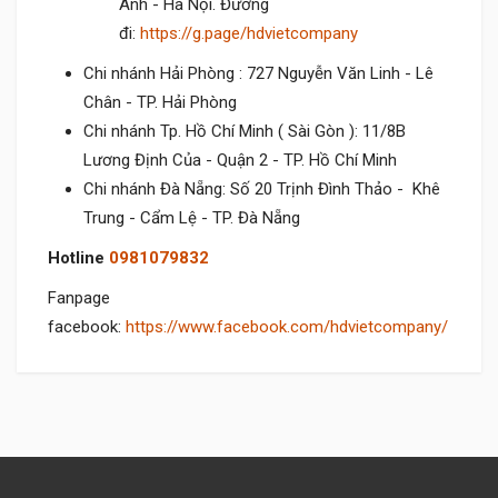
Anh - Hà Nội. Đường
đi:
https://g.page/hdvietcompany
Chi nhánh Hải Phòng : 727 Nguyễn Văn Linh - Lê
Chân - TP. Hải Phòng
Chi nhánh Tp. Hồ Chí Minh ( Sài Gòn ): 11/8B
Lương Định Của - Quận 2 - TP. Hồ Chí Minh
Chi nhánh Đà Nẵng: Số 20 Trịnh Đình Thảo - Khê
Trung - Cẩm Lệ - TP. Đà Nẵng
Hotline
0981079832
Fanpage
facebook:
https://www.facebook.com/hdvietcompany/
Hãy là người đầu tiên đánh giá cho sản phẩm này
Click
vào đây để đăng nhập