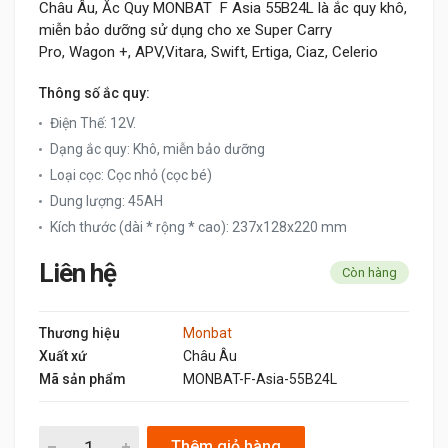
Châu Âu, Ắc Quy MONBAT F Asia 55B24L là ắc quy khô,
miễn bảo dưỡng sử dụng cho xe Super Carry
Pro, Wagon +, APV,Vitara, Swift, Ertiga, Ciaz, Celerio
Thông số ắc quy:
Điện Thế: 12V.
Dạng ắc quy: Khô, miễn bảo dưỡng
Loại cọc: Cọc nhỏ (cọc bé)
Dung lượng: 45AH
Kích thước (dài * rộng * cao): 237x128x220 mm
Liên hệ
Còn hàng
Thương hiệu
Monbat
Xuất xứ
Châu Âu
Mã sản phẩm
MONBAT-F-Asia-55B24L
Thêm giỏ hàng