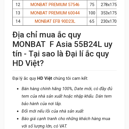
12
MONBAT PREMIUM 57546
75
278x175x175
13
MONBAT PREMIUM 60044
100
353x175x190
14
MONBAT EFB 90D23L
65
230x170x220
Địa chỉ mua ắc quy
MONBAT F Asia 55B24L uy
tín - Tại sao là Đại lí ắc quy
HD Việt?
Đại lý ắc quy
HD Việt
chúng tôi cam kết:
Bán hàng chính hãng 100%, Date mới, có đầy đủ
tem của nhà sản xuất hoặc nhập khẩu. Dán tem
bảo hành của nơi lắp.
Đổi mới nếu lỗi của nhà sản xuất
Báo giá cạnh tranh cho những khách hàng mua
với số lượng lớn, có VAT.