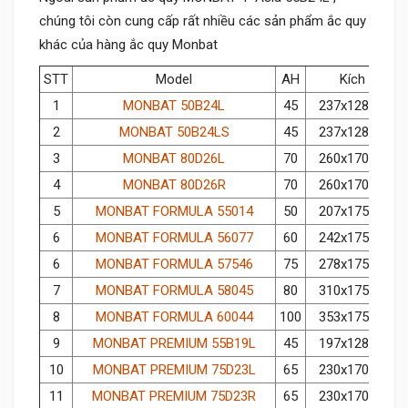
chúng tôi còn cung cấp rất nhiều các sản phẩm ắc quy
khác của hàng ắc quy Monbat
STT
Model
AH
Kích thước
1
MONBAT 50B24L
45
237x128x220
2
MONBAT 50B24LS
45
237x128x220
3
MONBAT 80D26L
70
260x170x220
4
MONBAT 80D26R
70
260x170x220
5
MONBAT FORMULA 55014
50
207x175x175
6
MONBAT FORMULA 56077
60
242x175x175
6
MONBAT FORMULA 57546
75
278x175x175
7
MONBAT FORMULA 58045
80
310x175x175
8
MONBAT FORMULA 60044
100
353x175x190
9
MONBAT PREMIUM 55B19L
45
197x128x220
10
MONBAT PREMIUM 75D23L
65
230x170x220
11
MONBAT PREMIUM 75D23R
65
230x170x220