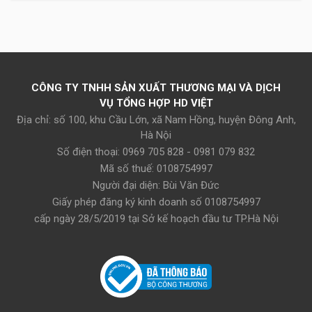
Hãy là người đầu tiên đánh giá cho sản phẩm này
Click
vào đây để đăng nhập
CÔNG TY TNHH SẢN XUẤT THƯƠNG MẠI VÀ DỊCH
VỤ TỔNG HỢP HD VIỆT
Địa chỉ: số 100, khu Cầu Lớn, xã Nam Hồng, huyện Đông Anh,
Hà Nội
Số điện thoại: 0969 705 828 - 0981 079 832
Mã số thuế: 0108754997
Người đại diện: Bùi Văn Đức
Giấy phép đăng ký kinh doanh số 0108754997
cấp ngày 28/5/2019 tại Sở kế hoạch đầu tư TP.Hà Nội