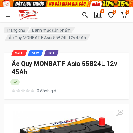
0
0
0
Trang chủ
Danh mục sản phẩm
Ắc Quy MONBAT F Asia 55B24L 12v 45Ah
SALE
NEW
HOT
Ắc Quy MONBAT F Asia 55B24L 12v
45Ah
0 đánh giá