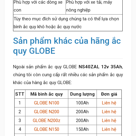
Phù hợp với các dòng xe
Phù hợp với xe tải, máy
con
nông nghiệp
Tùy theo mục đích sử dụng chúng ta có thể lựa chọn
bình ắc quy khô hoặc ắc quy nước
Sản phẩm khác của hãng ắc
quy GLOBE
Ngoài sản phẩm ắc quy GLOBE
NS40ZAL 12v 35Ah
,
chúng tôi còn cung cấp rất nhiều các sản phẩm ắc quy
khác của hàng ắc quy GLOBE:
STT
Mã bình ắc quy
Dung lượng
Đơn giá
1
GLOBE N100
100Ah
Liên hệ
2
GLOBE N200
200Ah
Liên hệ
3
GLOBE N200z
200Ah
Liên hệ
4
GLOBE N150
150Ah
Liên hệ