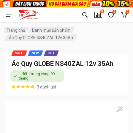
0
0
0
Trang chủ
Danh mục sản phẩm
Ắc Quy GLOBE NS40ZAL 12v 35Ah
SALE
NEW
HOT
Ắc Quy GLOBE NS40ZAL 12v 35Ah
1 đổi 1 trong vòng 09
tháng
3 đánh giá