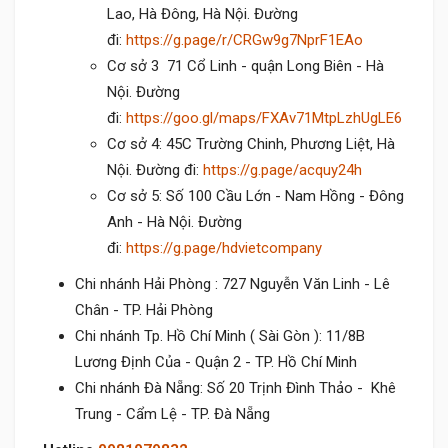
Lao, Hà Đông, Hà Nội. Đường
đi:
https://g.page/r/CRGw9g7NprF1EAo
Cơ sở 3 71 Cổ Linh - quận Long Biên - Hà
Nội. Đường
đi:
https://goo.gl/maps/FXAv71MtpLzhUgLE6
Cơ sở 4: 45C Trường Chinh, Phương Liệt, Hà
Nội. Đường đi:
https://g.page/acquy24h
Cơ sở 5: Số 100 Cầu Lớn - Nam Hồng - Đông
Anh - Hà Nội. Đường
đi:
https://g.page/hdvietcompany
Chi nhánh Hải Phòng : 727 Nguyễn Văn Linh - Lê
Chân - TP. Hải Phòng
Chi nhánh Tp. Hồ Chí Minh ( Sài Gòn ): 11/8B
Lương Định Của - Quận 2 - TP. Hồ Chí Minh
Chi nhánh Đà Nẵng: Số 20 Trịnh Đình Thảo - Khê
Trung - Cẩm Lệ - TP. Đà Nẵng