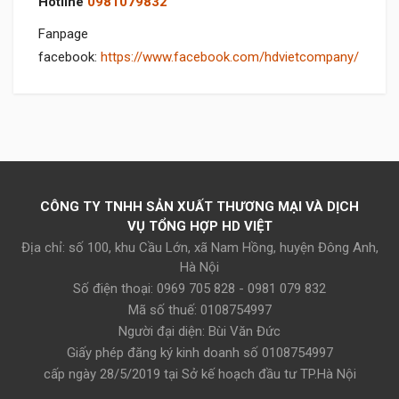
Hotline
0981079832
Fanpage
facebook:
https://www.facebook.com/hdvietcompany/
Tuấn Vỹ
15/10/2021
Tôi được bạn giới thiệu thay ắc quy ở đây. Sản phẩm tốt, phục
vụ nhiệt tình
CÔNG TY TNHH SẢN XUẤT THƯƠNG MẠI VÀ DỊCH
VỤ TỔNG HỢP HD VIỆT
Thu Trang
Địa chỉ: số 100, khu Cầu Lớn, xã Nam Hồng, huyện Đông Anh,
15/10/2021
Hà Nội
Số điện thoại: 0969 705 828 - 0981 079 832
Giao hàng nhanh, sản phẩm như bài viết
Mã số thuế: 0108754997
Người đại diện: Bùi Văn Đức
Giấy phép đăng ký kinh doanh số 0108754997
Văn Tùng
cấp ngày 28/5/2019 tại Sở kế hoạch đầu tư TP.Hà Nội
15/10/2021