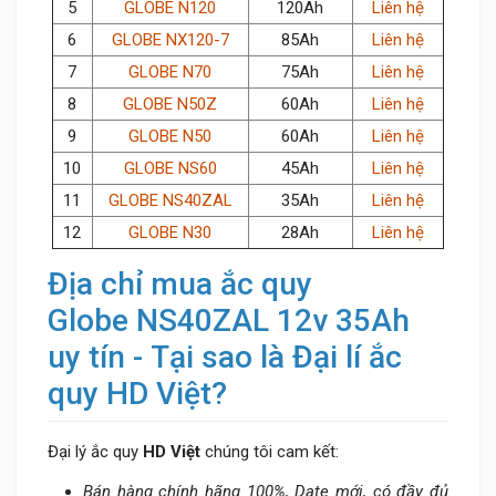
5
GLOBE N120
120Ah
Liên hệ
6
GLOBE NX120-7
85Ah
Liên hệ
7
GLOBE N70
75Ah
Liên hệ
8
GLOBE N50Z
60Ah
Liên hệ
9
GLOBE N50
60Ah
Liên hệ
10
GLOBE NS60
45Ah
Liên hệ
11
GLOBE NS40ZAL
35Ah
Liên hệ
12
GLOBE N30
28Ah
Liên hệ
Địa chỉ mua ắc quy
Globe NS40ZAL 12v 35Ah
uy tín - Tại sao là Đại lí ắc
quy HD Việt?
Đại lý ắc quy
HD Việt
chúng tôi cam kết:
Bán hàng chính hãng 100%, Date mới, có đầy đủ