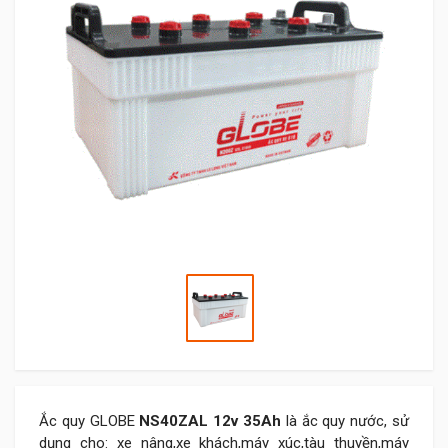
Ắc quy GLOBE
NS40ZAL 12v 35Ah
là ắc quy nước, sử
dụng cho: xe nâng,xe khách,máy xúc,tàu thuyền,máy