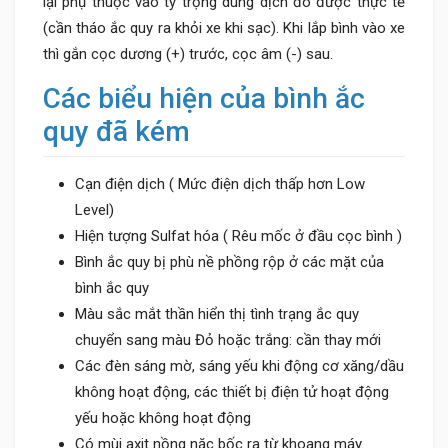
lại phụ thuộc vào tỷ trọng dung dịch đo được thực tế
(cần tháo ắc quy ra khỏi xe khi sạc). Khi lắp bình vào xe
thì gắn cọc dương (+) trước, cọc âm (-) sau.
Các biểu hiện của bình ắc
quy đã kém
Cạn điện dịch ( Mức điện dịch thấp hơn Low
Level)
Hiện tượng Sulfat hóa ( Rêu mốc ở đầu cọc bình )
Bình ắc quy bị phù nề phồng rộp ở các mặt của
bình ắc quy
Màu sắc mắt thần hiển thị tình trạng ắc quy
chuyển sang màu Đỏ hoặc trắng: cần thay mới
Các đèn sáng mờ, sáng yếu khi động cơ xăng/dầu
không hoạt động, các thiết bị điện tử hoạt động
yếu hoặc không hoạt động
Có mùi axit nồng nặc bốc ra từ khoang máy