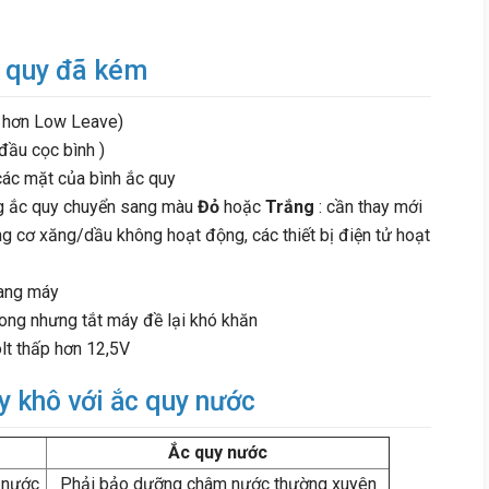
c quy đã kém
p hơn Low Leave)
đầu cọc bình )
các mặt của bình ắc quy
ạng ắc quy chuyển sang màu
Đỏ
hoặc
Trắng
: cần thay mới
g cơ xăng/dầu không hoạt động, các thiết bị điện tử hoạt
oang máy
ong nhưng tắt máy đề lại khó khăn
olt thấp hơn 12,5V
 khô với ắc quy nước
Ắc quy nước
 nước
Phải bảo dưỡng châm nước thường xuyên