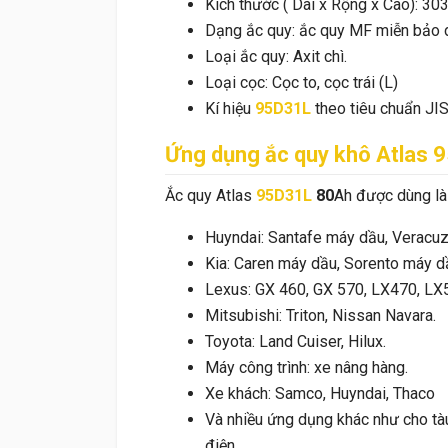
Kích thước ( Dài x Rộng x Cao): 
Dạng ắc quy: ắc quy MF miễn bảo 
Loại ắc quy: Axit chì.
Loại cọc: Cọc to, cọc trái (L)
Kí hiệu
95D31L
theo tiêu chuẩn JI
Ứng dụng ắc quy khô Atlas
9
Ắc quy Atlas
95D31L
80
Ah được dùng là
Huyndai: Santafe máy dầu, Veracuz
Kia: Caren máy dầu, Sorento máy 
Lexus: GX 460, GX 570, LX470, LX
Mitsubishi: Triton, Nissan Navara.
Toyota: Land Cuiser, Hilux.
Máy công trình: xe nâng hàng.
Xe khách: Samco, Huyndai, Thaco
Và nhiều ứng dụng khác như cho tàu
điện,...