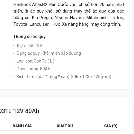
Hankook AtlasBX Hàn Quốc với lịch sử hơn 70 năm phát
triển, là ắc quy khô, sử dụng thay thế ắc quy của các
hãng xe: Kia Pregio, Nissan Navara, Mitshubishi Triton,
Toyota Lancuiser, Hilux, Xe nâng hàng, máy công trình.
Thông số ắc quy:
Điện Thế: 12V.
Dạng ắc quy: Khô, miễn bảo dưỡng
Loại cọc: Cọc To ( L )
Dung lượng: 80Ah
Kích thước (dài * rộng * cao): 306 x 173 x 225(mm)
5D31L 12V 80Ah
ĐÁNH GIÁ
XUẤT XỨ
GIÁ (Đ)