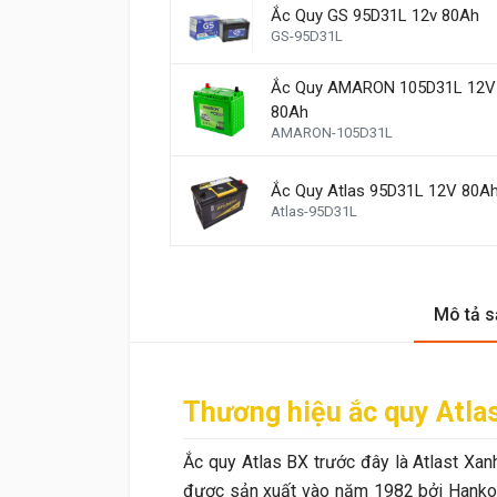
Ắc Quy GS 95D31L 12v 80Ah
GS-95D31L
Ắc Quy AMARON 105D31L 12V
80Ah
AMARON-105D31L
Ắc Quy Atlas 95D31L 12V 80A
Atlas-95D31L
Mô tả 
Thương hiệu ắc quy Atla
Ắc quy Atlas BX trước đây là Atlast Xanh
được sản xuất vào năm 1982 bởi Hankoo