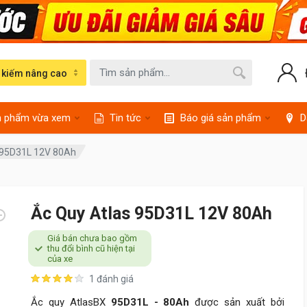
 kiếm nâng cao
n phẩm vừa xem
Tin tức
Báo giá sản phẩm
D
 95D31L 12V 80Ah
Ắc Quy Atlas 95D31L 12V 80Ah
Giá bán chưa bao gồm
thu đổi bình cũ hiện tại
của xe
1 đánh giá
Ắc quy AtlasBX
95D31L - 80Ah
được sản xuất bởi