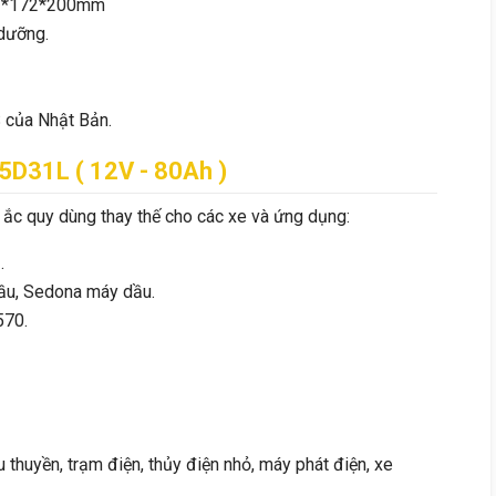
303*172*200mm
dưỡng.
S của Nhật Bản.
5D31L
( 12V - 80Ah )
 ắc quy dùng thay thế cho các xe và ứng dụng:
.
dầu, Sedona máy dầu.
570.
 thuyền, trạm điện, thủy điện nhỏ, máy phát điện, xe