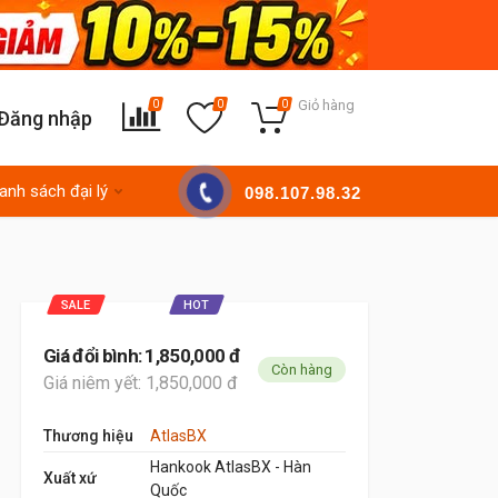
Giỏ hàng
0
0
0
Đăng nhập
anh sách đại lý
098.107.98.32
SALE
HOT
Giá đổi bình: 1,850,000 đ
Còn hàng
Giá niêm yết: 1,850,000 đ
Thương hiệu
AtlasBX
Hankook AtlasBX - Hàn
Xuất xứ
Quốc