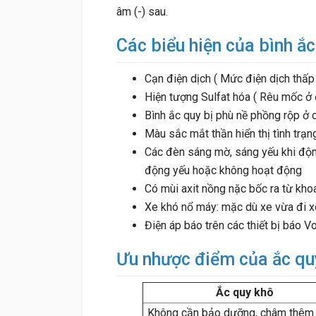
âm (-) sau.
Các biểu hiện của bình ắ
Cạn điện dịch ( Mức điện dịch thấ
Hiện tượng Sulfat hóa ( Rêu mốc ở 
Bình ắc quy bị phù nề phồng rộp ở 
Màu sắc mắt thần hiển thị tình tr
Các đèn sáng mờ, sáng yếu khi độn
động yếu hoặc không hoạt động
Có mùi axit nồng nặc bốc ra từ kh
Xe khó nổ máy: mặc dù xe vừa đi x
Điện áp báo trên các thiết bị báo V
Ưu nhược điểm của ắc quy
Ắc quy khô
Không cần bảo dưỡng, châm thêm