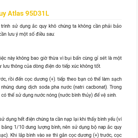
quy Atlas
95D31L
á trình sử dụng ắc quy khô chúng ta không cần phải bảo
ần lưu ý một số điều sau:
iệc này không bao giờ thừa vì bụi bẩn cùng gỉ sét là một
 lưu thông của dòng điện do tiếp xúc không tốt.
ước, rồi đến cọc dương (+). tiếp theo bạn có thể làm sạch
 nhúng dung dịch soda pha nước (natri cacbonat). Trong
có thể sử dụng nước nóng (nước bình thủy) để vệ sinh.
ử dụng hết điện chúng ta cần nạp lại khi thấy bình yếu (ví
bằng 1/10 dung lượng bình, nên sử dụng bộ nap ắc quy
sạc). Khi lắp bình vào xe thì gắn cọc dương (+) trước, cọc