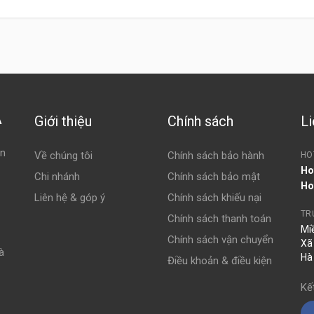
Giới thiệu
Chính sách
Li
À
ện
Về chúng tôi
Chính sách bảo hành
HO
Ho
Chi nhánh
Chính sách bảo mật
Ho
Liên hệ & góp ý
Chính sách khiếu nại
TR
Chính sách thanh toán
Mi
Chính sách vận chuyển
Xã
à
Hà
Điều khoản & điều kiện
Kế