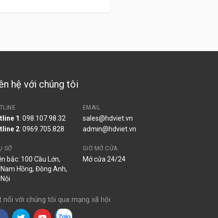
ên hệ với chúng tôi
TLINE
EMAIL
tline 1
: 098.107.98.32
sales@hdviet.vn
tline 2
:
0969.705.828
admin@hdviet.vn
Ụ SỞ
GIỜ MỞ CỬA
ền bắc: 100 Cầu Lớn,
Mở cửa 24/24
 Nam Hồng, Đông Anh,
 Nội
t nối với chúng tôi qua mạng xã hội