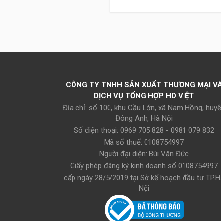
CÔNG TY TNHH SẢN XUẤT THƯƠNG MẠI V
DỊCH VỤ TỔNG HỢP HD VIỆT
Địa chỉ: số 100, khu Cầu Lớn, xã Nam Hồng, huy
Đông Anh, Hà Nội
Số điện thoại: 0969 705 828 - 0981 079 832
Mã số thuế: 0108754997
Người đại diện: Bùi Văn Đức
Giấy phép đăng ký kinh doanh số 0108754997
cấp ngày 28/5/2019 tại Sở kế hoạch đầu tư TP.H
Nội