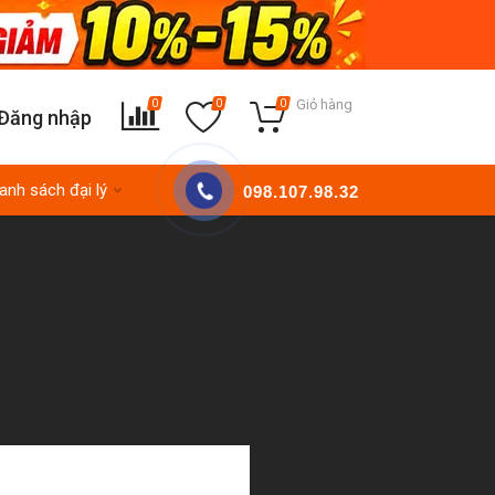
Giỏ hàng
0
0
0
Đăng nhập
anh sách đại lý
098.107.98.32