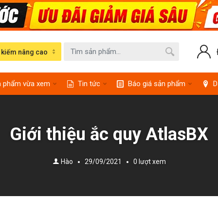
 kiếm nâng cao
n phẩm vừa xem
Tin tức
Báo giá sản phẩm
D
Giới thiệu ắc quy AtlasBX
Hào
29/09/2021
0 lượt xem